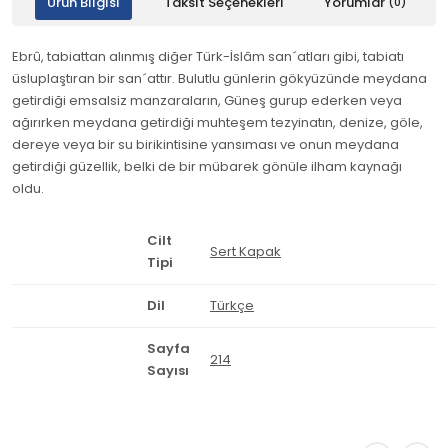
Ürün Bilgisi
Taksit Seçenekleri
Yorumlar
(0)
Ebrû, tabiattan alınmış diğer Türk-İslâm san´atları gibi, tabiatı
üsluplaştıran bir san´attır. Bulutlu günlerin gökyüzünde meydana
getirdiği emsalsiz manzaraların, Güneş gurup ederken veya
ağırırken meydana getirdiği muhteşem tezyinatın, denize, göle,
dereye veya bir su birikintisine yansıması ve onun meydana
getirdiği güzellik, belki de bir mübarek gönüle ilham kaynağı
oldu.
Cilt
Sert Kapak
Tipi
Dil
Türkçe
Sayfa
214
Sayısı