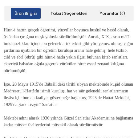
Ürün Bilgisi
Taksit Seçenekleri
Yorumlar
(0)
Hüsn-i hattın gerçek öğretimi, yüzyıllar boyunca husûsî ve hasbî olarak,
üstâddan çırağına meşk yoluyla sürdürülmüştür. Ancak, XIX. asrın mâlî
imkânsızlıkları içinde bu gelenek artık eskisi gibi yürüyemez olmuş, çağın
şartlarına uyabilen bir öğretim kuruluşu aranır hâle gelmiş; hele tezhîb,
cild ve ebrî (ebrû) gibi hüsn-i hatla yakın ilgisi bulunan kitab san'atları,
ekseriyâ babadan oğula geçerek yürütülen birer esnaf zenaati kılığına
bürünmüşdü.
İşte, 20 Mayıs 1915'de Bâbıâlî'deki târihî sıbyan mektebinde küşâd olunan
Medresetü'l-Hattâtîn isimli kuruluş, hat ve sâir gelenekli san'atlarımızın
ihyâsı için burada faaliyet göstermeğe başlamış; 1925'de Hattat Mektebi,
1929'da Şark Tezyînî San'atlar
Mektebi adını alarak 1936 yılında Güzel San'atlar Akademisi'ne bağlanana
kadar müsbet faaliyetlerini müstakil olarak sürdürmüştür.