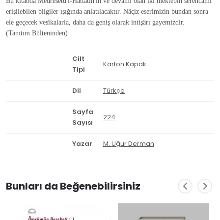
Bu kitabda Medresetü'l-Hattâtîn'in ve devâmı olan iki mektebin serencâmı
erişilebilen bilgiler ışığında anlatılacaktır. Nâçiz eserimizin bundan sonra
ele geçecek vesîkalarla, daha da geniş olarak intişârı gayemizdir.
(Tanıtım Bülteninden)
Cilt
Karton Kapak
Tipi
Dil
Türkçe
Sayfa
224
Sayısı
Yazar
M. Uğur Derman
Bunları da Beğenebilirsiniz