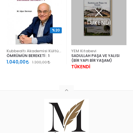
TÜKENDİ
%20
Kubbealtı Akademisi Kültür ve Sanat Vakfı
YEM Kitabevi
ÖMRÜMÜN BEREKETİ : 1
SADULLAH PAŞA VE YALISI
(BİR YAPI BİR YAŞAM)
1.040,00
1.300,00
TÜKENDİ