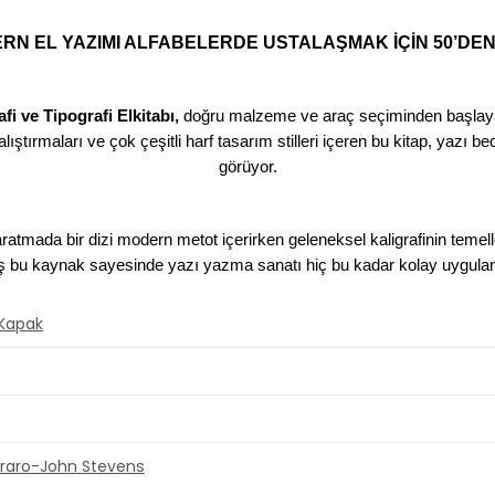
DERN EL YAZIMI ALFABELERDE USTALAŞMAK İÇİN 50’DE
afi ve Tipografi Elkitabı,
doğru malzeme ve araç seçiminden başlayara
 alıştırmaları ve çok çeşitli harf tasarım stilleri içeren bu kitap, yazı
görüyor.
aratmada bir dizi modern metot içerirken geleneksel kaligrafinin temeller
miş bu kaynak sayesinde yazı yazma sanatı hiç bu kadar kolay uygulana
 Kapak
rraro-John Stevens