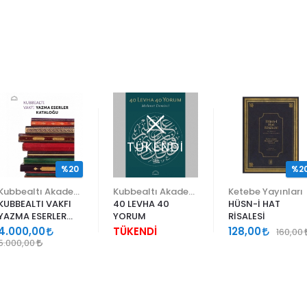
TÜKENDİ
%20
%2
Kubbealtı Akademisi Kültür ve Sanat Vakfı
Kubbealtı Akademisi Kültür ve Sanat Vakfı
Ketebe Yayınları
KUBBEALTI VAKFI
40 LEVHA 40
HÜSN-İ HAT
YAZMA ESERLER
YORUM
RİSALESİ
KATALOĞU
4.000,00
TÜKENDİ
128,00
160,00
5.000,00