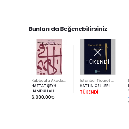
Bunları da Beğenebilirsiniz
ENDİ
TÜKENDİ
Alternatif Yayıncılık Limited
Kubbealtı Akademisi Kültür ve Sanat Vakfı
İstanbul Ticaret Odası
ZISININ
HATTAT ŞEYH
HATTIN CELİLERİ
URALLARI
HAMDULLAH
TÜKENDİ
EN
İ
6.000,00
RLERİ