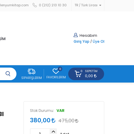
lenyumkitap.com
0 (212) 213 10 30
TR
Türk Lirası
Hesabım
ŞİM
Giriş Yap
/
Üye Ol
0
SEPETIM
0
0,00
FAVORILERIM
SIPARIŞLERIM
VAR
Stok Durumu:
BI
380,00
475,00