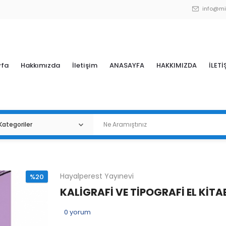
info@mi
yfa
Hakkımızda
İletişim
ANASAYFA
HAKKIMIZDA
İLETİ
Hayalperest Yayınevi
%20
KALİGRAFİ VE TİPOGRAFİ EL KİTA
0
yorum