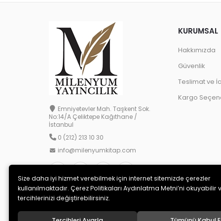
KURUMSAL
Hakkımızda
Güvenlik
Teslimat ve İ
Kargo Seçene
Emniyetevler Mah. Taşkent Sok.
No:14/A Çeliktepe Kağıthane /
İstanbul
0 (212) 213 10 30
info@milenyumkitap.com
Size daha iyi hizmet verebilmek için internet sitemizde çerezler
kullanılmaktadır. Çerez Politikaları Aydınlatma Metni’ni okuyabilir 
tercihlerinizi değiştirebilirsiniz.
Tercihleri Ayarla
Tümünü Kabul E