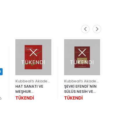
TÜKENDİ
TÜKENDİ
0
Kubbealtı Akademisi Kültür ve Sanat Vakfı
Kubbealtı Akademisi Kültür ve Sanat Vakfı
Ketebe Y
HAT SANATI VE
ŞEVKİ EFENDİ´NİN
SON HAT
MEŞHUR
SÜLÜS NESİH VE
4.000,
HATTATLAR
MEŞK MURAKKAI
TÜKENDİ
TÜKENDİ
(CİLTLİ)