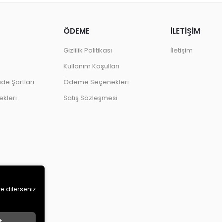
ÖDEME
İLETİŞİM
Gizlilik Politikası
İletişim
Kullanım Koşulları
ade Şartları
Ödeme Seçenekleri
kleri
Satış Sözleşmesi
ve dilerseniz
t