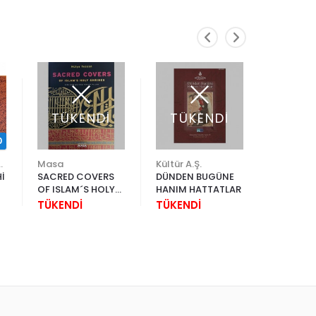
TÜKENDİ
TÜKENDİ
TÜK
0
ltür ve Sanat Vakfı
Masa
Kültür A.Ş.
Boyut Ya
İ
SACRED COVERS
DÜNDEN BUGÜNE
EMİN BA
OF ISLAM´S HOLY
HANIM HATTATLAR
OSMANLI
SHRINES
SANATI
TÜKENDİ
TÜKENDİ
TÜKEND