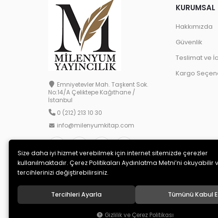
KURUMSAL
Hakkımızda
Güvenlik
Teslimat ve İ
Kargo Seçene
Emniyetevler Mah. Taşkent Sok.
No:14/A Çeliktepe Kağıthane /
İstanbul
0 (212) 213 10 30
info@milenyumkitap.com
Size daha iyi hizmet verebilmek için internet sitemizde çerezler
kullanılmaktadır. Çerez Politikaları Aydınlatma Metni’ni okuyabilir 
tercihlerinizi değiştirebilirsiniz.
Tercihleri Ayarla
Tümünü Kabul E
© 2020
MİLENYUM YAYINCILIK
. Tüm hakları saklıdır.
Gizlilik ve Çerez Politikası