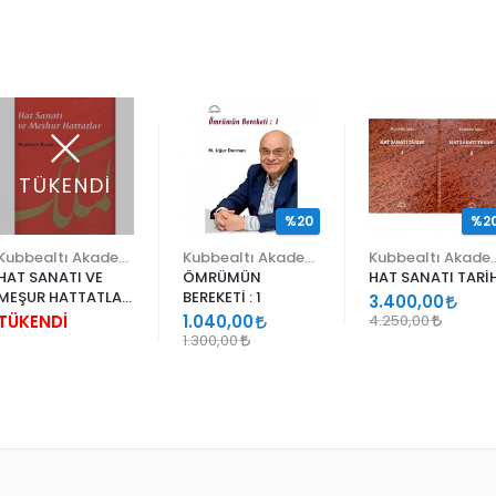
TÜKENDİ
%20
%2
Kubbealtı Akademisi Kültür ve Sanat Vakfı
Kubbealtı Akademisi Kültür ve Sanat Vakfı
Kubbealtı Akademisi Kü
HAT SANATI VE
ÖMRÜMÜN
HAT SANATI TARİH
MEŞUR HATTATLAR
BEREKETİ : 1
3.400,00
(CİLTSİZ)
TÜKENDİ
1.040,00
4.250,00
1.300,00