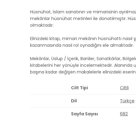
Hüsnühat, İslam sanatının ve mimarisinin ayrılmaz
mekânlar hüsnühat metinleri ile donatılmıştır. 
olmaktadır.
Elinizdeki kitap, mimari mekânın hüsnühattı nasıl
kazanmasında nasıl rol oynadığını ele almaktadır
Mekânlar, Üslup / İçerik, Baniler, Sanatkârlar, Bö
kitabelerini her yönüyle incelemektedir. Alanında ust
başına kadar değişen makalelerle elinizdeki eser
Cilt Tipi
Ciltli
Dil
Türkçe
Sayfa Sayısı
682