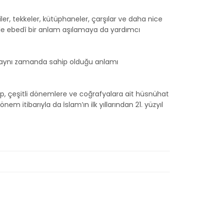
r, tekkeler, kütüphaneler, çarşılar ve daha nice
le ebedî bir anlam aşılamaya da yardımcı
ve aynı zamanda sahip olduğu anlamı
tap, çeşitli dönemlere ve coğrafyalara ait hüsnühat
em itibarıyla da İslam’ın ilk yıllarından 21. yüzyıl