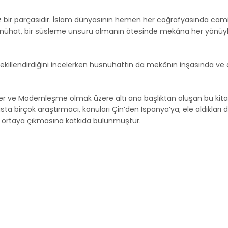
 bir parçasıdır. İslam dünyasının hemen her coğrafyasında camile
Hüsnühat, bir süsleme unsuru olmanın ötesinde mekâna her yönüy
 şekillendirdiğini incelerken hüsnühattın da mekânın inşasında 
.
lgeler ve Modernleşme olmak üzere altı ana başlıktan oluşan bu ki
a birçok araştırmacı, konuları Çin’den İspanya’ya; ele aldıkları dön
in ortaya çıkmasına katkıda bulunmuştur.