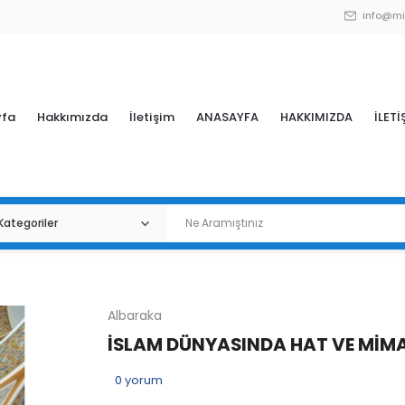
info@mi
yfa
Hakkımızda
İletişim
ANASAYFA
HAKKIMIZDA
İLETİ
Albaraka
İSLAM DÜNYASINDA HAT VE MİM
0
yorum