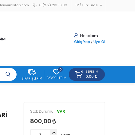
lenyumkitap.com
0 (212) 213 10 30
TR
Türk Lirası
Hesabım
ŞİM
Giriş Yap
/
Üye Ol
0
SEPETIM
0
0,00
FAVORILERIM
SIPARIŞLERIM
VAR
Stok Durumu:
ARİ
800,00