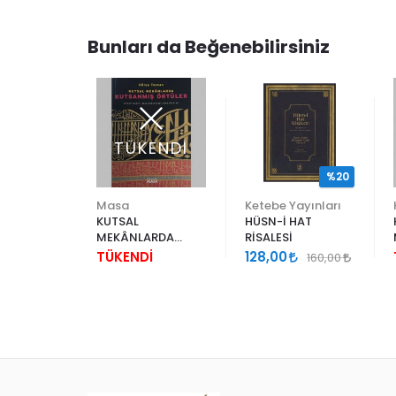
Bunları da Beğenebilirsiniz
ENDİ
TÜKENDİ
%20
yın Grubu
Masa
Ketebe Yayınları
RIN HAT
KUTSAL
HÜSN-İ HAT
MEKÂNLARDA
RİSALESİ
KUTSANMIŞ
İ
TÜKENDİ
128,00
160,00
ÖRTÜLER