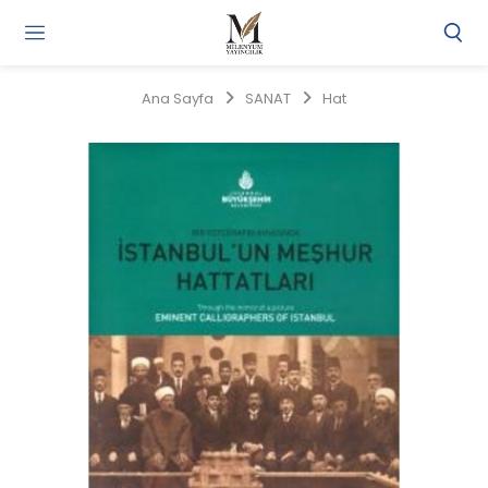
Gi
Y
/
Ana Sayfa
SANAT
Hat
Ü
O