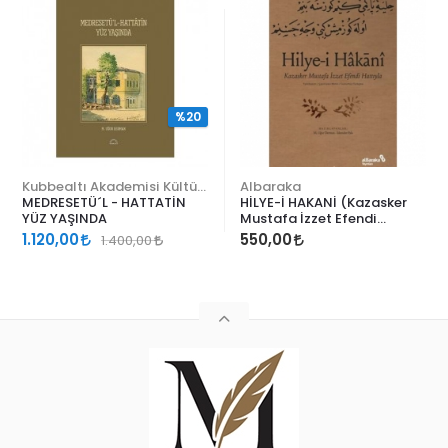
%20
Kubbealtı Akademisi Kültür ve Sanat Vakfı
Albaraka
MEDRESETÜ´L - HATTATİN
HİLYE-İ HAKANİ (Kazasker
YÜZ YAŞINDA
Mustafa İzzet Efendi
Hattıyla)
1.120,00
550,00
1.400,00