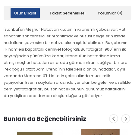
Ürün Bilgisi
Taksit Seçenekleri
Yorumlar
(0)
İstanbul'un Meşhur Hattatları kitabının iki önemli çabası var: Hat
sanatının son temsilcilerini tanıtmak ve hususi belgelerin izinde
hattatların çevresine bir nebze olsun ışık tutabilmek. Bu çabanın
ilk hamlesi kapaktaki cemiyet fotoğrafı. Bu fotoğraf 1900'lerin ilk
çeyreğinden günümüze kadar, İstanbul'un hat tarihine imza
atmış meşhur hattatları bir arada görme imkanı sağlıyor bizlere.
Pek çoğu Hattat Sami Efendi'nin talebesi olan bu hattatlar, aynı
zamanda Medresetü'l-Hattatin çatısı altında muallimlik
yapıyorlar. Eserin sayfaları arasında yer alan belgeler ve özellikle
cemiyet fotoğrafları, bu son hat ekolünün, günümüz hattatlarını
da yetiştiren ana damarı oluşturduğunu gösteriyor.
Bunları da Beğenebilirsiniz