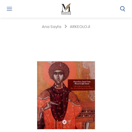
Gi
Y
/
Ana Sayfa
ARKEOLOJİ
Ü
O