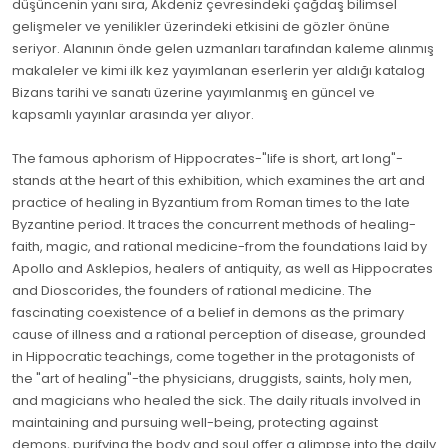
düşüncenin yanı sıra, Akdeniz çevresindeki çağdaş bilimsel
gelişmeler ve yenilikler üzerindeki etkisini de gözler önüne
seriyor. Alanının önde gelen uzmanları tarafından kaleme alınmış
makaleler ve kimi ilk kez yayımlanan eserlerin yer aldığı katalog
Bizans tarihi ve sanatı üzerine yayımlanmış en güncel ve
kapsamlı yayınlar arasında yer alıyor.
The famous aphorism of Hippocrates-"life is short, art long"-
stands at the heart of this exhibition, which examines the art and
practice of healing in Byzantium from Roman times to the late
Byzantine period. It traces the concurrent methods of healing-
faith, magic, and rational medicine-from the foundations laid by
Apollo and Asklepios, healers of antiquity, as well as Hippocrates
and Dioscorides, the founders of rational medicine. The
fascinating coexistence of a belief in demons as the primary
cause of illness and a rational perception of disease, grounded
in Hippocratic teachings, come together in the protagonists of
the "art of healing"-the physicians, druggists, saints, holy men,
and magicians who healed the sick. The daily rituals involved in
maintaining and pursuing well-being, protecting against
demons, purifying the body and soul offer a glimpse into the daily