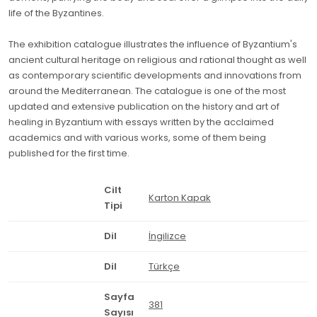
life of the Byzantines.
The exhibition catalogue illustrates the influence of Byzantium's
ancient cultural heritage on religious and rational thought as well
as contemporary scientific developments and innovations from
around the Mediterranean. The catalogue is one of the most
updated and extensive publication on the history and art of
healing in Byzantium with essays written by the acclaimed
academics and with various works, some of them being
published for the first time.
Cilt
Karton Kapak
Tipi
Dil
İngilizce
Dil
Türkçe
Sayfa
381
Sayısı