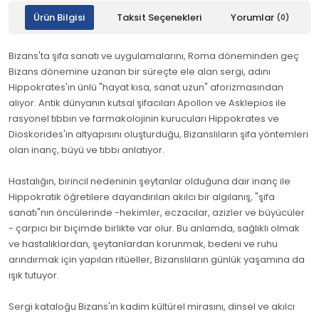
Ürün Bilgisi
Taksit Seçenekleri
Yorumlar
(0)
Bizans'ta şifa sanatı ve uygulamalarını, Roma döneminden geç
Bizans dönemine uzanan bir süreçte ele alan sergi, adını
Hippokrates'in ünlü "hayat kısa, sanat uzun" aforizmasından
alıyor. Antik dünyanın kutsal şifacıları Apollon ve Asklepios ile
rasyonel tıbbın ve farmakolojinin kurucuları Hippokrates ve
Dioskorides'in altyapısını oluşturduğu, Bizanslıların şifa yöntemleri
olan inanç, büyü ve tıbbı anlatıyor.
Hastalığın, birincil nedeninin şeytanlar olduğuna dair inanç ile
Hippokratik öğretilere dayandırılan akılcı bir algılanış, "şifa
sanatı"nın öncülerinde -hekimler, eczacılar, azizler ve büyücüler
- çarpıcı bir biçimde birlikte var olur. Bu anlamda, sağlıklı olmak
ve hastalıklardan, şeytanlardan korunmak, bedeni ve ruhu
arındırmak için yapılan ritüeller, Bizanslıların günlük yaşamına da
ışık tutuyor.
Sergi kataloğu Bizans'ın kadim kültürel mirasını, dinsel ve akılcı