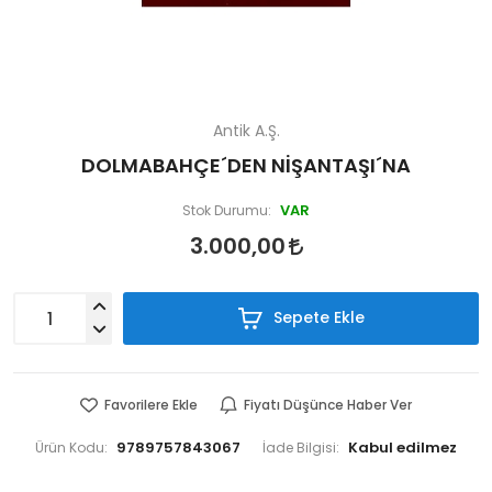
Antik A.Ş.
DOLMABAHÇE´DEN NİŞANTAŞI´NA
VAR
Stok Durumu:
3.000,00
Sepete Ekle
Favorilere Ekle
Fiyatı Düşünce Haber Ver
9789757843067
Ürün Kodu:
İade Bilgisi: