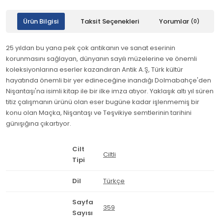
Ürün Bilgisi
Taksit Seçenekleri
Yorumlar
(0)
25 yıldan bu yana pek çok antikanın ve sanat eserinin
korunmasını sağlayan, dünyanın sayılı müzelerine ve önemli
koleksiyonlarına eserler kazandıran Antik A.Ş, Türk kültür
hayatında önemli bir yer edineceğine inandığı Dolmabahçe'den
Nişantaşı'na isimli kitap ile bir ilke imza atıyor. Yaklaşık altı yıl süren
titiz çalışmanın ürünü olan eser bugüne kadar işlenmemiş bir
konu olan Maçka, Nişantaşı ve Teşvikiye semtlerinin tarihini
günışığına çıkartıyor.
Cilt
Ciltli
Tipi
Dil
Türkçe
Sayfa
359
Sayısı