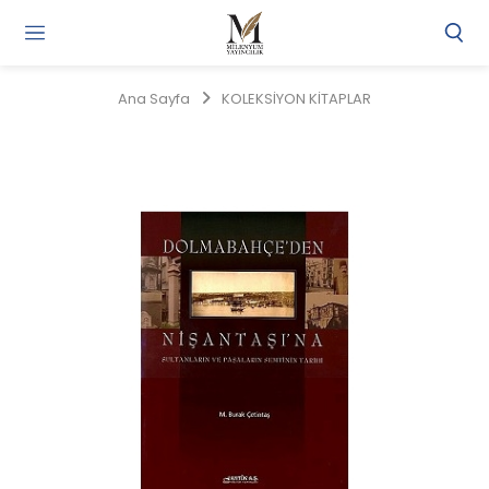
Gi
Y
/
Ana Sayfa
KOLEKSİYON KİTAPLAR
Ü
O