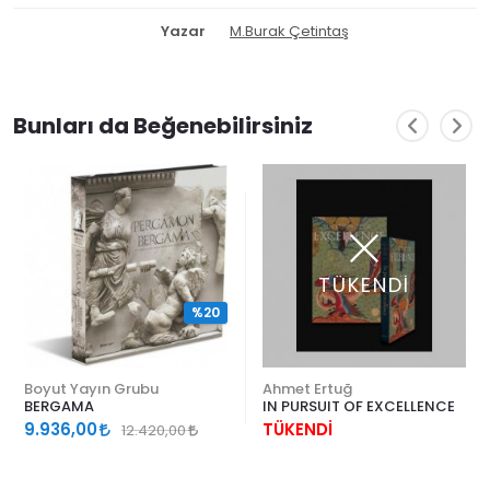
Yazar
M.Burak Çetintaş
Bunları da Beğenebilirsiniz
TÜKENDİ
%20
Boyut Yayın Grubu
Ahmet Ertuğ
BERGAMA
IN PURSUIT OF EXCELLENCE
9.936,00
TÜKENDİ
12.420,00