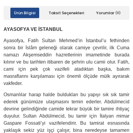
Ürün Bilgisi
Taksit Seçenekleri
Yorumlar
(0)
AYASOFYA VE İSTANBUL
Ayasofya, Fatih Sultan Mehmed’in İstanbul’u fethinden
sonra bir İslâm geleneği olarak camiye çevrilir, ilk Cuma
namazı Akşemseddin hazretlerinin imametinde burada
kılınır ve bu tarihten itibaren de şehrin ulu camii olur. Fatih,
cami için pek çok vazifeli atadıktan başka, bakım
masraflarını karşılaması için önemli ölçüde mülk ayırarak
vakfeder.
Osmanlılar harap halde buldukları bu yapıyı sık sık tamir
ederek günümüze ulaşmasını temin ederler. Abdülmecid
devrine gelindiğinde camide tekrar büyük bir tamire ihtiyaç
duyulur. Sultan Abdülmecid, bu tamir için İtalyan mimar
Gaspare Fossati’yi vazifelendirir. Bu tamirat esnasında
yaklaşık sekiz yüz işçi çalışır, bina neredeyse tamamen