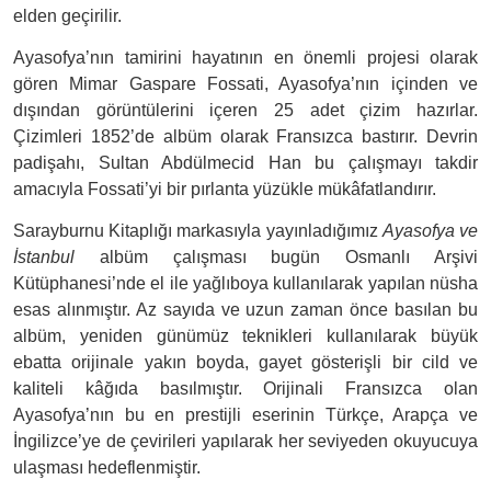
elden geçirilir.
Ayasofya’nın tamirini hayatının en önemli projesi olarak
gören Mimar Gaspare Fossati, Ayasofya’nın içinden ve
dışından görüntülerini içeren 25 adet çizim hazırlar.
Çizimleri 1852’de albüm olarak Fransızca bastırır. Devrin
padişahı, Sultan Abdülmecid Han bu çalışmayı takdir
amacıyla Fossati’yi bir pırlanta yüzükle mükâfatlandırır.
Sarayburnu Kitaplığı markasıyla yayınladığımız
Ayasofya ve
İstanbul
albüm çalışması bugün Osmanlı Arşivi
Kütüphanesi’nde el ile yağlıboya kullanılarak yapılan nüsha
esas alınmıştır. Az sayıda ve uzun zaman önce basılan bu
albüm, yeniden günümüz teknikleri kullanılarak büyük
ebatta orijinale yakın boyda, gayet gösterişli bir cild ve
kaliteli kâğıda basılmıştır. Orijinali Fransızca olan
Ayasofya’nın bu en prestijli eserinin Türkçe, Arapça ve
İngilizce’ye de çevirileri yapılarak her seviyeden okuyucuya
ulaşması hedeflenmiştir.