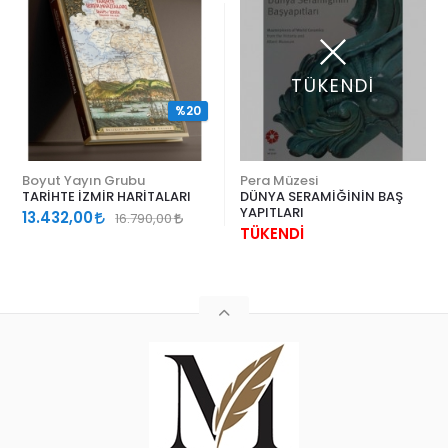
TÜKENDİ
%20
Boyut Yayın Grubu
Pera Müzesi
TARİHTE İZMİR HARİTALARI
DÜNYA SERAMİĞİNİN BAŞ
YAPITLARI
13.432,00
16.790,00
TÜKENDİ