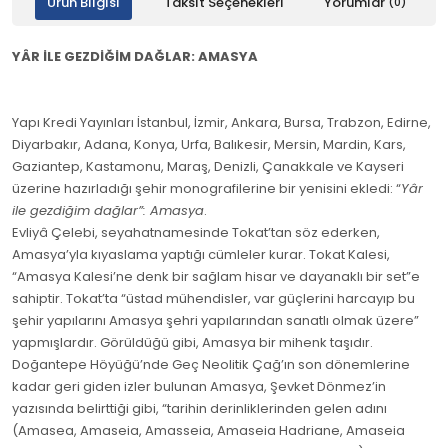
Ürün Bilgisi
Taksit Seçenekleri
Yorumlar
(0)
YÂR İLE GEZDİĞİM DAĞLAR: AMASYA
Yapı Kredi Yayınları İstanbul, İzmir, Ankara, Bursa, Trabzon, Edirne,
Diyarbakır, Adana, Konya, Urfa, Balıkesir, Mersin, Mardin, Kars,
Gaziantep, Kastamonu, Maraş, Denizli, Çanakkale ve Kayseri
üzerine hazırladığı şehir monografilerine bir yenisini ekledi: “
Yâr
ile gezdiğim dağlar”: Amasya
.
Evliyâ Çelebi, seyahatnamesinde Tokat’tan söz ederken,
Amasya’yla kıyaslama yaptığı cümleler kurar. Tokat Kalesi,
“Amasya Kalesi’ne denk bir sağlam hisar ve dayanaklı bir set”e
sahiptir. Tokat’ta “üstad mühendisler, var güçlerini harcayıp bu
şehir yapılarını Amasya şehri yapılarından sanatlı olmak üzere”
yapmışlardır. Görüldüğü gibi, Amasya bir mihenk taşıdır.
Doğantepe Höyüğü’nde Geç Neolitik Çağ’ın son dönemlerine
kadar geri giden izler bulunan Amasya, Şevket Dönmez’in
yazısında belirttiği gibi, “tarihin derinliklerinden gelen adını
(Amasea, Amaseia, Amasseia, Amaseia Hadriane, Amaseia