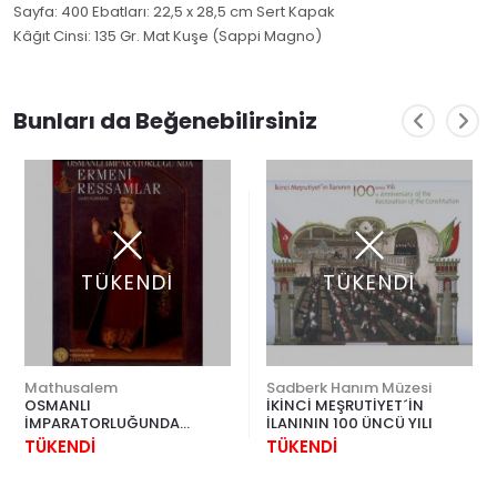
Sayfa: 400 Ebatları: 22,5 x 28,5 cm Sert Kapak
Kâğıt Cinsi: 135 Gr. Mat Kuşe (Sappi Magno)
Bunları da Beğenebilirsiniz
TÜKENDİ
TÜKENDİ
Mathusalem
Sadberk Hanım Müzesi
OSMANLI
İKİNCİ MEŞRUTİYET´İN
İMPARATORLUĞUNDA
İLANININ 100 ÜNCÜ YILI
ERMENİ RESSAMLAR
TÜKENDİ
TÜKENDİ