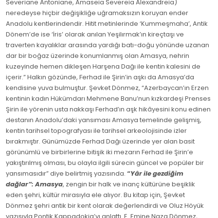
Severiane Antoniane, Amaseia Severeia Alexandreia)
neredeyse hiçbir değişikliğe uğramaksızın koruyan ender
Anadolu kentlerindendir. Hitit metinlerinde ‘Kummeşmaha’, Antik
Dönem’de ise ‘İris’ olarak anılan Yeşilırmak’ın kireçtaşı ve
traverten kayalıklar arasında yardığı batı-doğu yönünde uzanan
dar bir boğaz üzerinde konumlanmış olan Amasya, nehrin
kuzeyinde hemen dikleşen Harşena Dağı ile kentin kalesini de
içerir.” Halkın gözünde, Ferhad ile Şirin’in aşkı da Amasya’da
kendisine yuva bulmuştur. Şevket Dönmez, “Azerbaycan’ın Erzen
kentinin kadın Hükümdarı Mehmene Banu’nun kızkardeşi Prenses
Şirin ile yörenin usta nakkaşı Ferhad’ın aşk hikâyesini konu edinen
destanın Anadolu’daki yansıması Amasya temelinde gelişmiş,
kentin tarihsel topografyası ile tarihsel arkeolojisinde izler
bırakmıştır. Günümüzde Ferhad Dağı üzerinde yer alan basit
görünümlü ve birbirlerine bitişik iki mezarın Ferhad ile Şirin’e
yakıştırılmış olması, bu olayla ilgili sürecin güncel ve popüler bir
yansımasıdır” diye belirtmiş yazısında.
“
Yâr ile gezdiğim
dağlar”: Amasya
, zengin bir halk ve inanç kültürüne beşiklik
eden şehri, kültür mirasıyla ele alıyor. Bu kitap için, Şevket
Dönmez şehri antik bir kent olarak değerlendirdi ve Oluz Höyük
yazısıyla Pontik Kappadokia’yı anlattı. E. Emine Naza Dönmez,