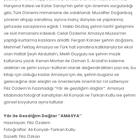
Harşena Kalesi ve Kızlar Sarayı’nın şehir için önemini vurguladığı
gibi, Türk Dönemi mimarisine de odaklandı. Muzaffer Doğanbaş
yörenin ahşap sanatına, ayrıca inanç dünyası ve yapılarına,
şehzade saraylarına eğildi. İ. Hakkı Göztaş şehrin tarihî gelişimini
ve sivil mimarisini irdeledi. Celal Özdemir Amasya Müzesi’nin
yaptığı kurtarma kazılarını anlattı. Fergan Karaer şehrin doğasını,
Mehmet Tektaş Amasya ve Türk hat sanatına katkılarıyla bir ekol
olan Hattat Şeyh Abdullah’ı, Melih Duygulu ise şehrin müzik
kültürünü yazdı. Kenan Mortan ile Osman S. Arolat’ın kaleme
aldıkları ve şehri sosyo-kültürel olarak değendirdikleri yazı ise, bu
kitap için olduğu kadar Amasya için de, şehrin bugünü ve
geleceğine dair eleştiri ve önerileriyle önemli bir rol üstleniyor.
Filiz Özdem’in hazırladığı “
Yâr ile gezdiğim dağlar”: Amasya
kitabında fotoğraf sanatçıları Ali Konyalı ve Tarkan Kutlu ise şehrin
görsel boyutuna ayna tuttular.
Yâr ile Gezdiğim Dağlar ‘’AMASYA’’
Hazırlayan: Filiz Özdem
Fotoğraflar: Ali Konyalı-Tarkan Kutlu
Düzelti: Filiz Özkan