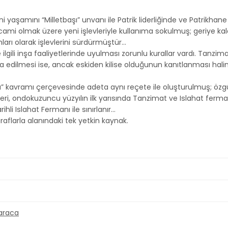
şamını “Milletbaşı” unvanı ile Patrik liderliğinde ve Patrikhane
çoğu cami olmak üzere yeni işlevleriyle kullanıma sokulmuş; geriye k
ı olarak işlevlerini sürdürmüştür…
ile ilgili inşa faaliyetlerinde uyulması zorunlu kurallar vardı. T
inşa edilmesi ise, ancak eskiden kilise olduğunun kanıtlanması hali
” kavramı çerçevesinde adeta aynı reçete ile oluşturulmuş; özgü
kteri, ondokuzuncu yüzyılın ilk yarısında Tanzimat ve Islahat ferm
hli Islahat Fermanı ile sınırlanır…
oğraflarla alanındaki tek yetkin kaynak.
araca