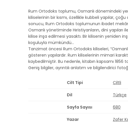
Rum Ortodoks toplumu, Osmanlı dönemindeki yeni ya
kiliselerinin bir kısmı, özellikle kubbeli yapılar, 
sonucu, Rum Ortodoks toplumunun ibadet mekânlar
Osmanlı yönetiminde Hıristiyanların, dini yapıları 
kilise inşa edilmesi yasaktı. Bir kilisenin yeniden 
koşuluyla mümkündü…
Tanzimat öncesi Rum Ortodoks kiliseleri, “Osmanlı
gösteren yapılardır. Rum kiliselerinin mimari kara
kaybedilmiştir. Bu nedenle, kitabın kapsamı 1856 tari
Geniş bilgiler, ayrıntılı anlatım ve bilgilendirici fot
Cilt Tipi
Ciltli
Dil
Türkçe
Sayfa Sayısı
680
Yazar
Zafer K