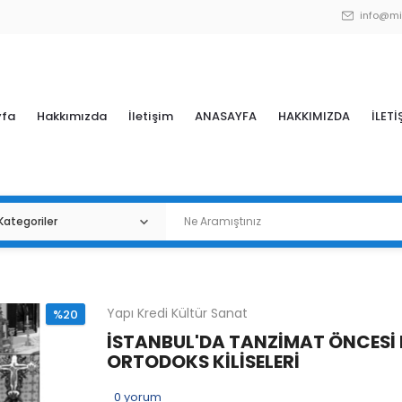
info@mi
yfa
Hakkımızda
İletişim
ANASAYFA
HAKKIMIZDA
İLETİ
Yapı Kredi Kültür Sanat
%20
İSTANBUL'DA TANZİMAT ÖNCESİ
ORTODOKS KİLİSELERİ
0
yorum