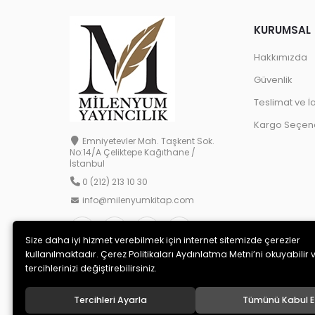
KURUMSAL
Hakkımızda
Güvenlik
Teslimat ve İ
Kargo Seçene
Emniyetevler Mah. Taşkent Sok.
No:14/A Çeliktepe Kağıthane /
İstanbul
0 (212) 213 10 30
info@milenyumkitap.com
Size daha iyi hizmet verebilmek için internet sitemizde çerezler
kullanılmaktadır. Çerez Politikaları Aydınlatma Metni’ni okuyabilir 
tercihlerinizi değiştirebilirsiniz.
Tercihleri Ayarla
Tümünü Kabul E