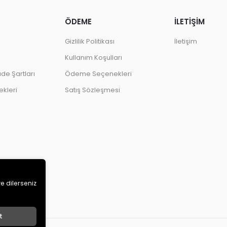
ÖDEME
İLETİŞİM
Gizlilik Politikası
İletişim
Kullanım Koşulları
ade Şartları
Ödeme Seçenekleri
kleri
Satış Sözleşmesi
ve dilerseniz
t