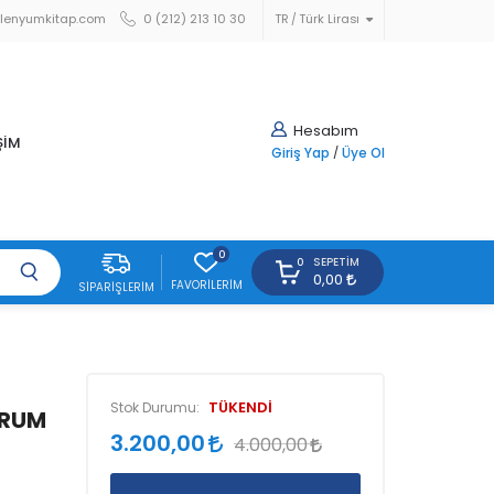
lenyumkitap.com
0 (212) 213 10 30
TR
Türk Lirası
Hesabım
ŞİM
Giriş Yap
/
Üye Ol
0
SEPETIM
0
0,00
FAVORILERIM
SIPARIŞLERIM
TÜKENDİ
Stok Durumu:
 RUM
3.200,00
4.000,00