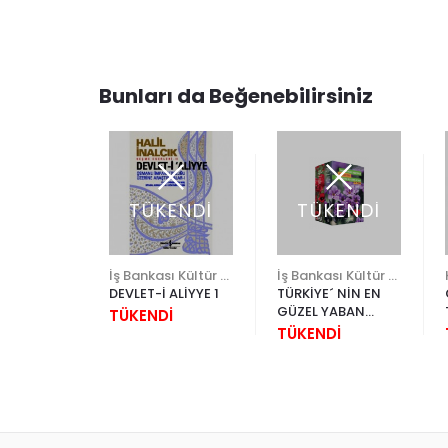
Bunları da Beğenebilirsiniz
ENDİ
TÜKENDİ
TÜKENDİ
 DEVRİ
İş Bankası Kültür Yayınları
İş Bankası Kültür Yayınları
ONU
DEVLET-İ ALİYYE 1
TÜRKİYE´ NİN EN
GÜZEL YABAN
İ
TÜKENDİ
LERİNDE
ÇİÇEKLERİ
TÜKENDİ
NCAĞI 2
(KUTULU)