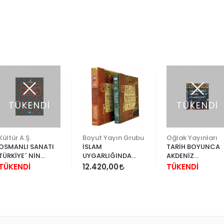
TÜKENDİ
TÜKENDİ
Kültür A.Ş.
Boyut Yayın Grubu
Oğlak Yayınları
OSMANLI SANATI
İSLAM
TARİH BOYUNCA
TÜRKİYE´ NİN
UYGARLIĞINDA
AKDENİZ
RESSAMLARI
MİMARİ,
UYGARLIKLARI
TÜKENDİ
12.420,00
TÜKENDİ
GEOMETRİ, FİZİK,
KİMYA, TIP