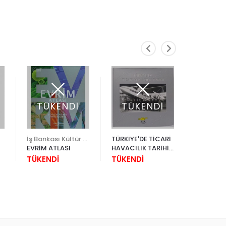
TÜKENDİ
TÜKENDİ
İş Bankası Kültür Yayınları
TÜRKİYE'DE TİCARİ
EVRİM ATLASI
HAVACILIK TARİHİ
AYDIN
(20 - A - 17)
TÜKENDİ
TÜKENDİ
5.200,0