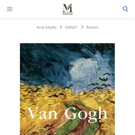
Gi
Y
/
Ana Sayfa
SANAT
Resim
Ü
O