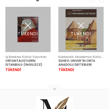
TÜKENDİ
TÜKENDİ
İş Bankası Kültür Yayınları
Kubbealtı Akademisi Kültür ve Sanat Vakfı
ORYANTALİSTLERİN
SÜHEYL ÜNVER´İN ORTA
İSTANBULU (İNGİLİZCE)
ANADOLU DEFTERLERİ
TÜKENDİ
TÜKENDİ