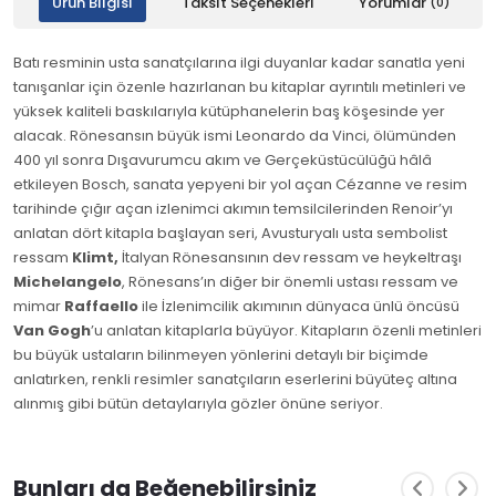
Ürün Bilgisi
Taksit Seçenekleri
Yorumlar
(0)
Batı resminin usta sanatçılarına ilgi duyanlar kadar sanatla yeni
tanışanlar için özenle hazırlanan bu kitaplar ayrıntılı metinleri ve
yüksek kaliteli baskılarıyla kütüphanelerin baş köşesinde yer
alacak. Rönesansın büyük ismi Leonardo da Vinci, ölümünden
400 yıl sonra Dışavurumcu akım ve Gerçeküstücülüğü hâlâ
etkileyen Bosch, sanata yepyeni bir yol açan Cézanne ve resim
tarihinde çığır açan izlenimci akımın temsilcilerinden Renoir’yı
anlatan dört kitapla başlayan seri, Avusturyalı usta sembolist
ressam
Klimt,
İtalyan Rönesansının dev ressam ve heykeltraşı
Michelangelo
, Rönesans’ın diğer bir önemli ustası ressam ve
mimar
Raffaello
ile İzlenimcilik akımının dünyaca ünlü öncüsü
Van Gogh
’u anlatan kitaplarla büyüyor. Kitapların özenli metinleri
bu büyük ustaların bilinmeyen yönlerini detaylı bir biçimde
anlatırken, renkli resimler sanatçıların eserlerini büyüteç altına
alınmış gibi bütün detaylarıyla gözler önüne seriyor.
Bunları da Beğenebilirsiniz