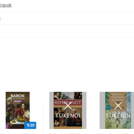
 Kapak
e
TÜKENDİ
TÜKENDİ
%20