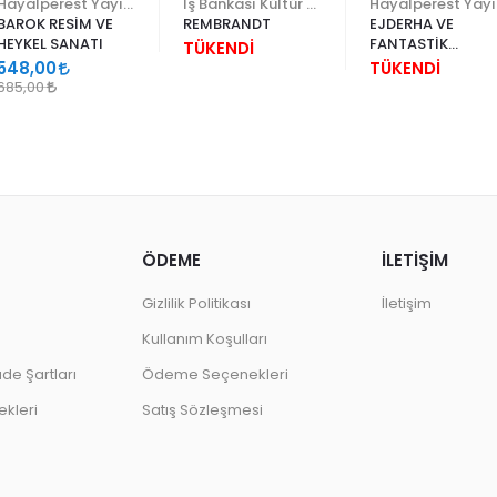
Hayalperest Yayınevi
İş Bankası Kültür Yayınları
Ha
BAROK RESİM VE
REMBRANDT
EJDERHA VE
HEYKEL SANATI
FANTASTİK
TÜKENDİ
KARAKTERLER
548,00
TÜKENDİ
ÇİZİMİ
685,00
ÖDEME
İLETİŞİM
Gizlilik Politikası
İletişim
Kullanım Koşulları
ade Şartları
Ödeme Seçenekleri
kleri
Satış Sözleşmesi