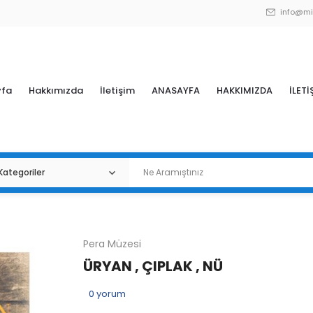
info@mi
yfa
Hakkımızda
İletişim
ANASAYFA
HAKKIMIZDA
İLETİ
Pera Müzesi
ÜRYAN , ÇIPLAK , NÜ
0
yorum