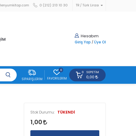
lenyumkitap.com
0 (212) 213 10 30
TR
Türk Lirası
Hesabım
ŞİM
Giriş Yap
/
Üye Ol
0
SEPETIM
0
0,00
FAVORILERIM
SIPARIŞLERIM
TÜKENDİ
Stok Durumu:
1,00