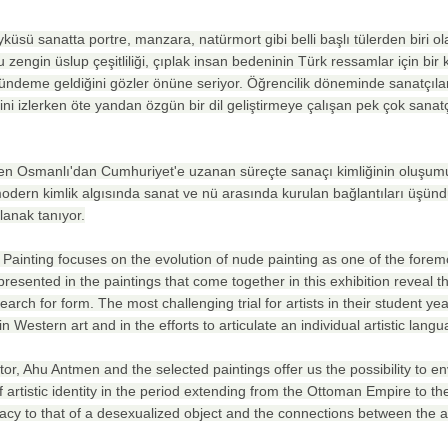
üsü sanatta portre, manzara, natürmort gibi belli başlı tülerden biri 
zengin üslup çeşitliliği, çıplak insan bedeninin Türk ressamlar için bir 
 gündeme geldiğini gözler önüne seriyor. Öğrencilik döneminde sanatçıla
ni izlerken öte yandan özgün bir dil geliştirmeye çalışan pek çok sanatç
den Osmanlı'dan Cumhuriyet'e uzanan süreçte sanaçı kimliğinin oluşum
 , modern kimlik algısında sanat ve nü arasında kurulan bağlantıları üşü
anak tanıyor.
Painting focuses on the evolution of nude painting as one of the foremo
epresented in the paintings that come together in this exhibition reveal t
arch for form. The most challenging trial for artists in their student 
n Western art and in the efforts to articulate an individual artistic lang
tor, Ahu Antmen and the selected paintings offer us the possibility to e
f artistic identity in the period extending from the Ottoman Empire to t
acy to that of a desexualized object and the connections between the ar