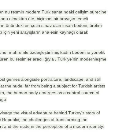
olan nü resmin modern Türk sanatındaki gelişim sürecine
konu olmaktan öte, biçimsel bir arayışın temeli
rın önündeki en çetin sınav olan insan bedeni, üretim
ı için yeni arayışların ana esin kaynağı olarak
unu, mahremle özdeşleştirilmiş kadın bedenine yönelik
ndüren bu resimler aracılığıyla , Türkiye'nin modernleşme
st genres alongside portraiture, landscape, and still
hat the nude, far from being a subject for Turkish artists
years, the human body emerges as a central source of
uage.
nvisage the visual adventure behind Turkey's story of
he Republic, the challenges of transforming the
t and the nude in the perception of a modern identity.