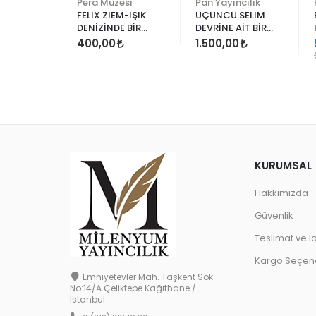
Yapı Kredi Kültür Sanat
Pera Müzesi
Pan Yayıncılık
TARİM
FELİX ZIEM-IŞIK
ÜÇÜNCÜ SELİM
YONU
DENİZİNDE BİR
DEVRİNE AİT BİR
GEZGİN
BOSTANCIBAŞI
İ
400,00
1.500,00
DEFTERİ Murat
Bardakçı
KURUMSAL
Hakkımızda
Güvenlik
Teslimat ve İ
Kargo Seçene
Emniyetevler Mah. Taşkent Sok.
No:14/A Çeliktepe Kağıthane /
İstanbul