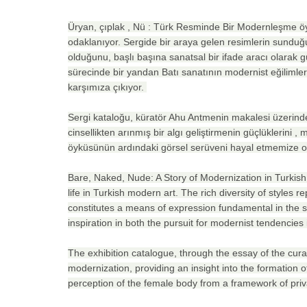
Üryan, çıplak , Nü : Türk Resminde Bir Modernleşme öyk
odaklanıyor. Sergide bir araya gelen resimlerin sunduğu 
olduğunu, başlı başına sanatsal bir ifade aracı olarak
sürecinde bir yandan Batı sanatının modernist eğilimleri
karşımıza çıkıyor.
Sergi kataloğu, küratör Ahu Antmenin makalesi üzerin
cinsellikten arınmış bir algı geliştirmenin güçlüklerini
öyküsünün ardındaki görsel serüveni hayal etmemize ol
Bare, Naked, Nude: A Story of Modernization in Turkish 
life in Turkish modern art. The rich diversity of styles r
constitutes a means of expression fundamental in the se
inspiration in both the pursuit for modernist tendencies i
The exhibition catalogue, through the essay of the cura
modernization, providing an insight into the formation o
perception of the female body from a framework of priv