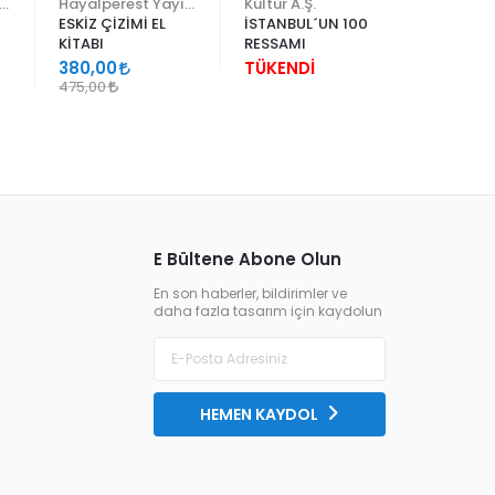
yalperest Yayınevi
Hayalperest Yayınevi
Kültür A.Ş.
Pera Müz
ESKİZ ÇİZİMİ EL
İSTANBUL´UN 100
ALTIN Ç
KİTABI
RESSAMI
16.-19. Y
AVRUPAS
380,00
TÜKENDİ
500,00
PORTREL
475,00
E Bültene Abone Olun
En son haberler, bildirimler ve
daha fazla tasarım için kaydolun
HEMEN KAYDOL