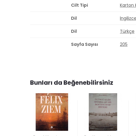
Cilt Tipi
Karton
Dil
İngilizc
Dil
Türkçe
Sayfa Sayısı
205
Bunları da Beğenebilirsiniz
ENDİ