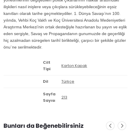
yönetimlerinin değişebilen politik çıkarlarının halklar arasındaki
ilişkileri nasıl inişlere veya çıkışlara sürükleyebileceğinin eşsiz
kanıtları olarak tarihe geçmekteydiler. 1. Dünya Savaşı’nın 100.
yılında, Vehbi Koç Vakfı ve Koç Üniversitesi Anadolu Medeniyetleri
Araştırma Merkezi’nin ortak desteğiyle hazırlanan bu yayın ve eşlik
eden sergiyle, Savaş ve Propagandanın gunumuzde de geçerliliği
hiç azalmadan süregelen tarihî birlikteliği, çarpıcı bir şekilde gözler
önu¨ne serilmektedir.
Cilt
Karton Kapak
Tipi
Dil
Türkçe
Sayfa
213
Sayısı
Bunları da Beğenebilirsiniz