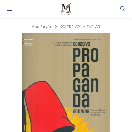
Gi
Y
/
Ana Sayfa
KOLEKSİYON KİTAPLAR
Ü
O