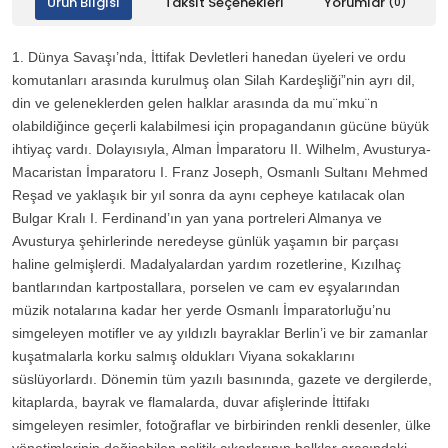
Ürün Bilgisi
Taksit Seçenekleri
Yorumlar
(0)
1. Dünya Savaşı’nda, İttifak Devletleri hanedan üyeleri ve ordu
komutanları arasında kurulmuş olan Silah Kardeşliği”nin ayrı dil,
din ve geleneklerden gelen halklar arasında da mu¨mku¨n
olabildiğince geçerli kalabilmesi için propagandanın gücüne büyük
ihtiyaç vardı. Dolayısıyla, Alman İmparatoru II. Wilhelm, Avusturya-
Macaristan İmparatoru I. Franz Joseph, Osmanlı Sultanı Mehmed
Reşad ve yaklaşık bir yıl sonra da aynı cepheye katılacak olan
Bulgar Kralı I. Ferdinand’ın yan yana portreleri Almanya ve
Avusturya şehirlerinde neredeyse günlük yaşamın bir parçası
haline gelmişlerdi. Madalyalardan yardım rozetlerine, Kızılhaç
bantlarından kartpostallara, porselen ve cam ev eşyalarından
müzik notalarına kadar her yerde Osmanlı İmparatorluğu’nu
simgeleyen motifler ve ay yıldızlı bayraklar Berlin’i ve bir zamanlar
kuşatmalarla korku salmış oldukları Viyana sokaklarını
süslüyorlardı. Dönemin tüm yazılı basınında, gazete ve dergilerde,
kitaplarda, bayrak ve flamalarda, duvar afişlerinde İttifakı
simgeleyen resimler, fotoğraflar ve birbirinden renkli desenler, ülke