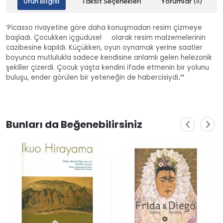
Ürün Bilgisi
Taksit Seçenekleri
Yorumlar
(0)
’Picasso rivayetine göre daha konuşmadan resim çizmeye
başladı. Çocukken içgüdüsel olarak resim malzemelerinin
cazibesine kapıldı. Küçükken, oyun oynamak yerine saatler
boyunca mutlulukla sadece kendisine anlamlı gelen helezonik
şekiller çizerdi. Çocuk yaşta kendini ifade etmenin bir yolunu
buluşu, ender görülen bir yeteneğin de habercisiydi
.’’
Bunları da Beğenebilirsiniz