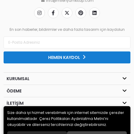
info@milenyumkitap.com
En son haberler, bildirimler ve daha fazla tasarım için kaydolun
HEMEN KAYDOL
KURUMSAL
ÖDEME
İLETİŞİM
Size daha iyi hizmet verebilmek için internet sitemizde çerezler
© 2020
MİLENYUM YAYINCILIK
. Tüm hakları saklıdır.
kullanılmaktadır. Çerez Politikaları Aydınlatma Metni’ni
okuyabilir ve dilerseniz tercihlerinizi değiştirebilirsiniz.