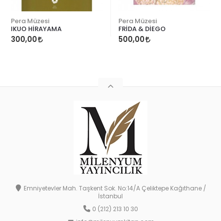
Pera Müzesi
Pera Müzesi
IKUO HİRAYAMA
FRİDA & DİEGO
300,00
500,00
Emniyetevler Mah. Taşkent Sok. No:14/A Çeliktepe Kağıthane /
İstanbul
0 (212) 213 10 30