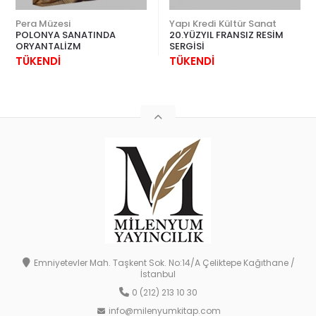
Pera Müzesi
Yapı Kredi Kültür Sanat
POLONYA SANATINDA
20.YÜZYIL FRANSIZ RESİM
ORYANTALİZM
SERGİSİ
TÜKENDİ
TÜKENDİ
Emniyetevler Mah. Taşkent Sok. No:14/A Çeliktepe Kağıthane /
İstanbul
0 (212) 213 10 30
info@milenyumkitap.com