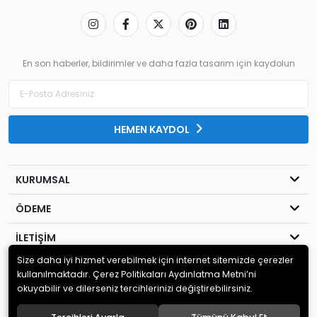
En son haberler, bildirimler ve daha fazla tasarım için kaydolun
HEMEN KAYDOL
KURUMSAL
ÖDEME
İLETİŞİM
Size daha iyi hizmet verebilmek için internet sitemizde çerezler
© 2020
MİLENYUM YAYINCILIK
. Tüm hakları saklıdır.
kullanılmaktadır. Çerez Politikaları Aydınlatma Metni’ni
okuyabilir ve dilerseniz tercihlerinizi değiştirebilirsiniz.