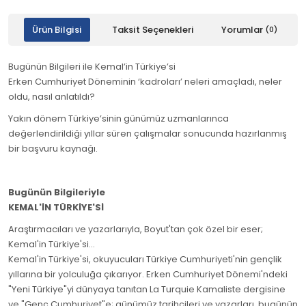
Ürün Bilgisi
Taksit Seçenekleri
Yorumlar
(0)
Bugünün Bilgileri ile Kemal’in Türkiye’si
Erken Cumhuriyet Döneminin ‘kadroları’ neleri amaçladı, neler
oldu, nasıl anlatıldı?
Yakın dönem Türkiye’sinin günümüz uzmanlarınca
değerlendirildiği yıllar süren çalışmalar sonucunda hazırlanmış
bir başvuru kaynağı.
Bugünün Bilgileriyle
KEMAL'İN TÜRKİYE'Sİ
Araştırmacıları ve yazarlarıyla, Boyut'tan çok özel bir eser;
Kemal'in Türkiye'si...
Kemal'in Türkiye'si, okuyucuları Türkiye Cumhuriyeti'nin gençlik
yıllarına bir yolculuğa çıkarıyor. Erken Cumhuriyet Dönemi'ndeki
"Yeni Türkiye"yi dünyaya tanıtan La Turquie Kamaliste dergisine
ve "Genç Cumhuriyet"e; günümüz tarihçileri ve yazarları, bugünün