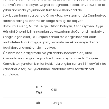
Türkiye'sinden bakıyor. Orijinal fotoğraflar, kapaklar ve 1934-1948
yılları arasında yayınlanmış tüm fasiküllerin nadide
tıpkıbasımlarının da yer aldığı bu kitap, aynı zamanda Cumhuriyet
tarihine dair çok önemli bir belge niteliği de taşıyor.
Bozkurt Güvenç, Murat Belge, Orhan Koloğlu, Altan Öymen, Ayşe
Hür gibi önemli bilim insanları ve yazarların değerlendirmeleriyle
zenginleşen eser, La Turquie Kamaliste dergisinde yer alan
makaleleri Türk kimliği, eğitim, mimarlık ve ekonomiye dair alt
başlıklarda, ayrıntılarıyla inceliyor.
Ön kısmında araştırmacı ve yazarların incelemeleri, arka
kısmında ise derginin eşsiz tıpkıbasım sayfaları ve La Turquie
Kamaliste'i yaratan isimler hakkında bilgiler sunan 384 sayfalık bu
kapsamlı eser, okuyucularına isimlerine özel sertifikasıyla
sunuluyor.
Cilt
Ciltli
Tipi
Dil
Türkçe