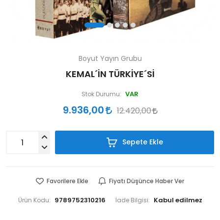
Boyut Yayın Grubu
KEMAL´İN TÜRKİYE´Sİ
VAR
Stok Durumu:
9.936,00
12.420,00
Sepete Ekle
Favorilere Ekle
Fiyatı Düşünce Haber Ver
9789752310216
Ürün Kodu:
İade Bilgisi: