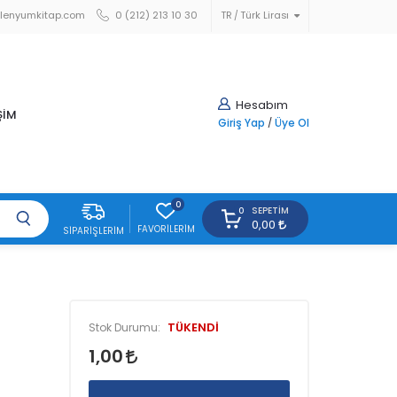
lenyumkitap.com
0 (212) 213 10 30
TR
Türk Lirası
Hesabım
ŞİM
Giriş Yap
/
Üye Ol
0
SEPETIM
0
0,00
FAVORILERIM
SIPARIŞLERIM
TÜKENDİ
Stok Durumu:
1,00