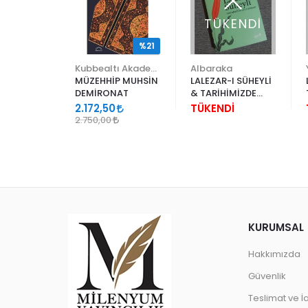
ENDİ
TÜKENDİ
%21
Kubbealtı Akademisi Kültür ve Sanat Vakfı
Kubbealtı Akademisi Kültür ve Sanat Vakfı
Albaraka
YİNİ
MÜZEHHİP MUHSİN
LALEZAR-I SÜHEYLİ
RINDA
DEMİRONAT
& TARİHİMİZDE
ASARIMI
LALE MERAKI
İ
2.172,50
TÜKENDİ
2.750,00
KURUMSAL
Hakkımızda
Güvenlik
Teslimat ve İ