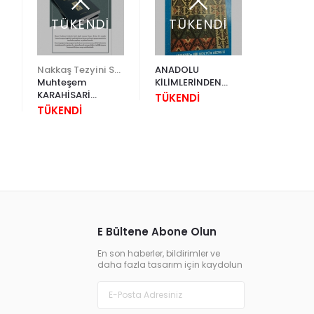
TÜKENDİ
TÜKENDİ
TÜK
Nakkaş Tezyini Sanatlar Merkezi Yayınları
ANADOLU
YEM Kita
Muhteşem
KİLİMLERİNDEN
SADULLA
KARAHİSARİ
ÖRNEKLER
YALISI (B
TÜKENDİ
R
KUR'AN-I KERİM'İ
YAŞAM)
TÜKENDİ
TÜKEND
KOLTUK TEZHİPLERİ
1 CİLTLİ
E Bültene Abone Olun
En son haberler, bildirimler ve
daha fazla tasarım için kaydolun