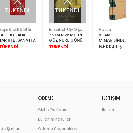
TÜKENDİ
TÜKENDİ
Yapı Kredi Kültür Sanat
İstanbul Büyükşehir Belediyesi
Hassa
LALE DOĞADA,
26 ESER 26 METİN
İSLÂM
TARİHTE , SANATTA
GÖZ NURU GÖNÜL
MİMARİSİNDE
AYDINLIĞI
HENDESÎ DESENLE
TÜKENDİ
TÜKENDİ
6.500,00
ÖDEME
İLETİŞİM
Gizlilik Politikası
İletişim
Kullanım Koşulları
ade Şartları
Ödeme Seçenekleri