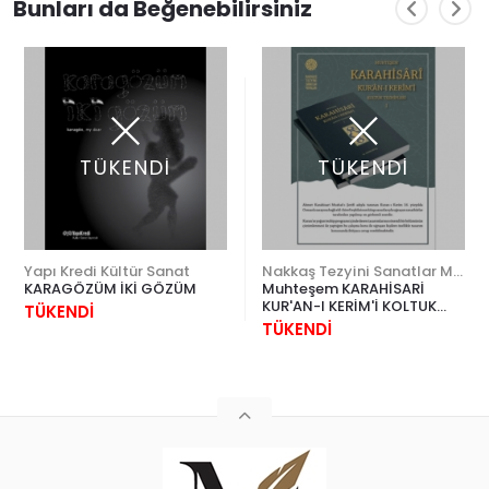
Bunları da Beğenebilirsiniz
TÜKENDİ
TÜKENDİ
Yapı Kredi Kültür Sanat
Nakkaş Tezyini Sanatlar Merkezi Yayınları
KARAGÖZÜM İKİ GÖZÜM
Muhteşem KARAHİSARİ
KUR'AN-I KERİM'İ KOLTUK
TÜKENDİ
TEZHİPLERİ 1 CİLTLİ
TÜKENDİ