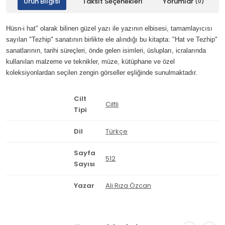
Ürün Bilgisi
Taksit Seçenekleri
Yorumlar
(0)
Hüsn-i hat" olarak bilinen güzel yazı ile yazının elbisesi, tamamlayıcısı
sayılan "Tezhip" sanatının birlikte ele alındığı bu kitapta: "Hat ve Tezhip"
sanatlarının, tarihi süreçleri, önde gelen isimleri, üslupları, icralarında
kullanılan malzeme ve teknikler, müze, kütüphane ve özel
koleksiyonlardan seçilen zengin görseller eşliğinde sunulmaktadır.
Cilt
Ciltli
Tipi
Dil
Türkçe
Sayfa
512
Sayısı
Yazar
Ali Rıza Özcan