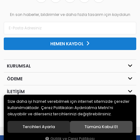
En son haberler, bildirimler ve daha fazla tasarım için kaydolun
HEMEN KAYDOL
KURUMSAL
ÖDEME
İLETİŞİM
Size daha iyi hizmet verebilmek için internet sitemizde çerezler
© 2020
MİLENYUM YAYINCILIK
. Tüm hakları saklıdır.
kullanılmaktadır. Çerez Politikaları Aydınlatma Metni’ni
okuyabilir ve dilerseniz tercihlerinizi değiştirebilirsiniz.
Tercihleri Ayarla
Tümünü Kabul Et
®
Hipotenüs
Yeni Nesil E-Ticaret Sistemleri ile Hazırlanmıştır.
Gizlilik ve Çerez Politikası
0
0