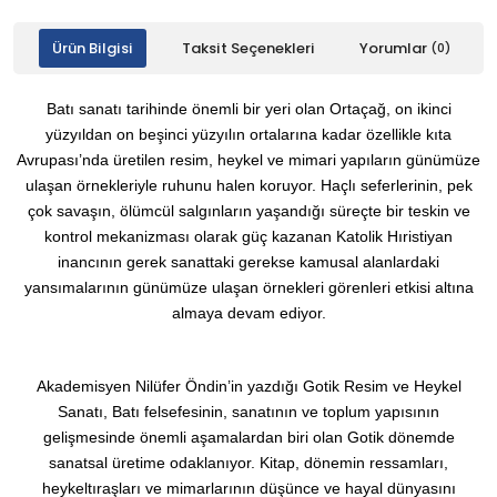
Ürün Bilgisi
Taksit Seçenekleri
Yorumlar
(0)
Batı sanatı tarihinde önemli bir yeri olan Ortaçağ, on ikinci
yüzyıldan on beşinci yüzyılın ortalarına kadar özellikle kıta
Avrupası’nda üretilen resim, heykel ve mimari yapıların günümüze
ulaşan örnekleriyle ruhunu halen koruyor. Haçlı seferlerinin, pek
çok savaşın, ölümcül salgınların yaşandığı süreçte bir teskin ve
kontrol mekanizması olarak güç kazanan Katolik Hıristiyan
inancının gerek sanattaki gerekse kamusal alanlardaki
yansımalarının günümüze ulaşan örnekleri görenleri etkisi altına
almaya devam ediyor.
Akademisyen Nilüfer Öndin’in yazdığı
Gotik Resim ve Heykel
Sanatı
, Batı felsefesinin, sanatının ve toplum yapısının
gelişmesinde önemli aşamalardan biri olan Gotik dönemde
sanatsal üretime odaklanıyor. Kitap, dönemin ressamları,
heykeltıraşları ve mimarlarının düşünce ve hayal dünyasını