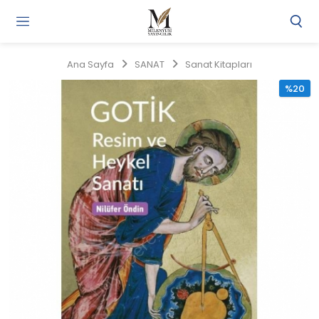
Gi
Y
/
Ana Sayfa
SANAT
Sanat Kitapları
Ü
O
%20