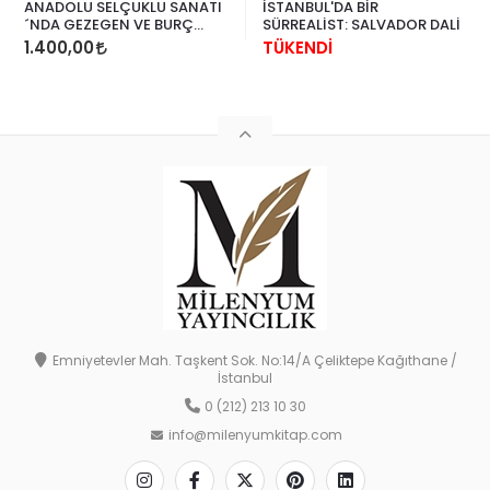
ANADOLU SELÇUKLU SANATI
İSTANBUL'DA BİR
´NDA GEZEGEN VE BURÇ
SÜRREALİST: SALVADOR DALİ
TASVİRLERİ
1.400,00
TÜKENDİ
Emniyetevler Mah. Taşkent Sok. No:14/A Çeliktepe Kağıthane /
İstanbul
0 (212) 213 10 30
info@milenyumkitap.com