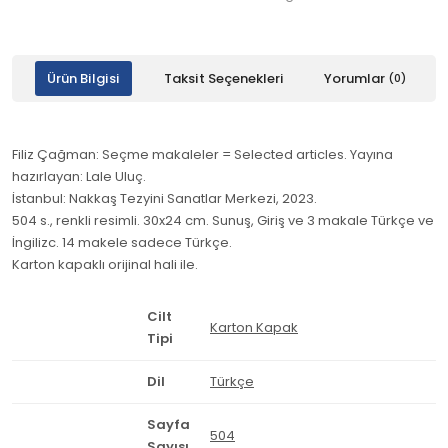
Ürün Bilgisi
Taksit Seçenekleri
Yorumlar
(0)
Filiz Çağman: Seçme makaleler = Selected articles. Yayına
hazırlayan: Lale Uluç.
İstanbul: Nakkaş Tezyini Sanatlar Merkezi, 2023.
504 s., renkli resimli. 30x24 cm. Sunuş, Giriş ve 3 makale Türkçe ve
İngilizc. 14 makele sadece Türkçe.
Karton kapaklı orijinal hali ile.
Cilt
Karton Kapak
Tipi
Dil
Türkçe
Sayfa
504
Sayısı