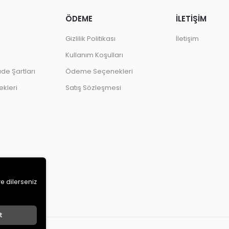
ÖDEME
İLETİŞİM
Gizlilik Politikası
İletişim
Kullanım Koşulları
ade Şartları
Ödeme Seçenekleri
kleri
Satış Sözleşmesi
ve dilerseniz
t