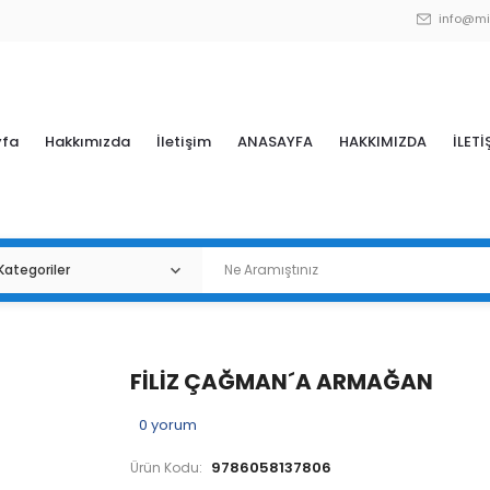
info@mi
yfa
Hakkımızda
İletişim
ANASAYFA
HAKKIMIZDA
İLETİ
FİLİZ ÇAĞMAN´A ARMAĞAN
0
yorum
9786058137806
Ürün Kodu: