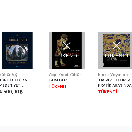
TÜKENDİ
TÜKENDİ
Kültür A.Ş.
Yapı Kredi Kültür Sanat
Klasik Yayınları
TÜRK KÜLTÜR VE
KARAGÖZ
TASVİR - TEORİ V
MEDENİYET
PRATİK ARASINDA
TÜKENDİ
TARİHİNDE FATİH
İSLAM GÖRSEL
4.500,00
TÜKENDİ
CAMİ VE FATİH
KÜLTÜRÜ (CİLTLİ)
KÜLLİYESİ 3 CİLT