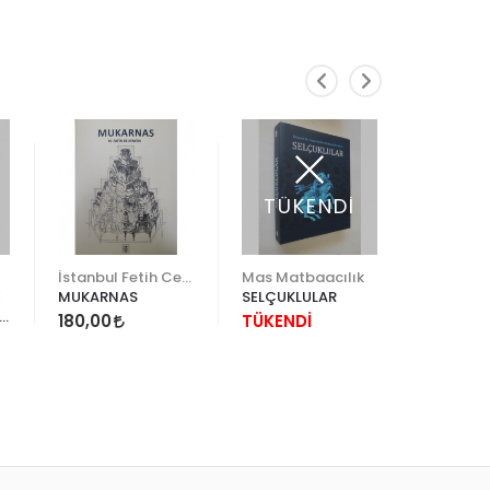
TÜKENDİ
TÜK
İstanbul Fetih Cemiyeti
Mas Matbaacılık
Thames 
E
MUKARNAS
SELÇUKLULAR
PERSIAN
ARCHITE
180,00
TÜKENDİ
TÜKEND