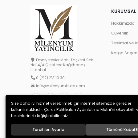
KURUMSAL
Hakkımızda
Güvenlik
Teslimat ve İ
Kargo Seçene
Emniyetevler Mah. Taşkent Sok.
No:14/A Çeliktepe Kağıthane /
İstanbul
0 (212) 213 10 30
info@milenyumkitap.com
Size daha iyi hizmet verebilmek için internet sitemizde çerezler
kullanılmaktadır. Çerez Politikaları Aydınlatma Metni’ni okuyabilir 
tercihlerinizi değiştirebilirsiniz.
Tercihleri Ayarla
Tümünü Kabul E