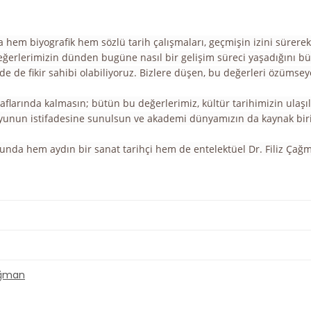
 hem biyografik hem sözlü tarih çalışmaları, geçmişin izini sürere
eğerlerimizin dünden bugüne nasıl bir gelişim süreci yaşadığını büt
de de fikir sahibi olabiliyoruz. Bizlere düşen, bu değerleri özüm
raflarında kalmasın; bütün bu değerlerimiz, kültür tarihimizin ulaşı
oyunun istifadesine sunulsun ve akademi dünyamızın da kaynak bir
unda hem aydın bir sanat tarihçi hem de entelektüel Dr. Filiz Çağm
ağman