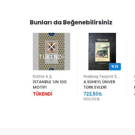
Bunları da Beğenebilirsiniz
TÜKENDİ
%15
Kültür A.Ş.
Nakkaş Tezyini Sanatlar Merkezi Yayınları
I
İSTANBUL´UN 100
A.SÜHEYL ÜNVER
IN
MOTİFİ
TÜRK EVLERİ
ARI
00
TÜKENDİ
722,50
850,00