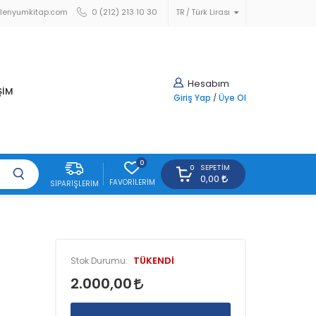
lenyumkitap.com
0 (212) 213 10 30
TR
Türk Lirası
Hesabım
ŞİM
Giriş Yap
/
Üye Ol
0
SEPETIM
0
0,00
FAVORILERIM
SIPARIŞLERIM
TÜKENDİ
Stok Durumu:
2.000,00