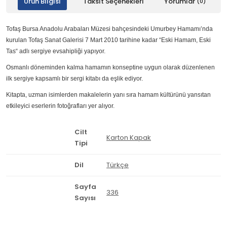
Ürün Bilgisi
Taksit Seçenekleri
Yorumlar
(0)
Tofaş Bursa Anadolu Arabaları Müzesi bahçesindeki Umurbey Hamamı’nda
kurulan Tofaş Sanat Galerisi 7 Mart 2010 tarihine kadar “Eski Hamam, Eski
Tas“ adlı sergiye evsahipliği yapıyor.
Osmanlı döneminden kalma hamamın konseptine uygun olarak düzenlenen
ilk sergiye kapsamlı bir sergi kitabı da eşlik ediyor.
Kitapta, uzman isimlerden makalelerin yanı sıra hamam kültürünü yansıtan
etkileyici eserlerin fotoğrafları yer alıyor.
Cilt
Karton Kapak
Tipi
Dil
Türkçe
Sayfa
336
Sayısı