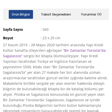
Ürün Bilgisi
Taksit Seçenekleri
Yorumlar
(0)
Sayfa Sayısı
: 560
Boyut
: 23 x 29 cm
27 Kasım 2019 – 28 Mayıs 2020 tarihleri arasında Yapı Kredi
Kültür Sanat’ta izleyicileri ağırlayan “
Bir Zamanlar Toroslar’da:
Sagalassos”
sergisi bir kitapla ölümsüzleşiyor. Yapı Kredi
Yayınları tarafından Türkçe ve İngilizce hazırlanan ve
yayınevinin 5500. kitabı olan “Bir Zamanlar Toroslar’da:
Sagalassos’ta” yer alan 27 makale her biri alanında uzman
araştırmacılar tarafından güncel veriler ışığında kaleme alındı.
Makalelerle birlikte sergide yer alan eserler hakkında detaylı
bilginin de bulunabileceği kitapta bir de katalog bölümü yer
alıyor. Pisidia ve Sagalassos konusunda en güncel yayın olan
Bir Zamanlar Toroslarda: Sagalassos, Sagalassos ve içinde
bulunduğu Pisidia Bölgesi’nin tarihini bütün katmanlarıyla
öğrenmek isteyenlerin başvurabileceği önemli bir kaynak.