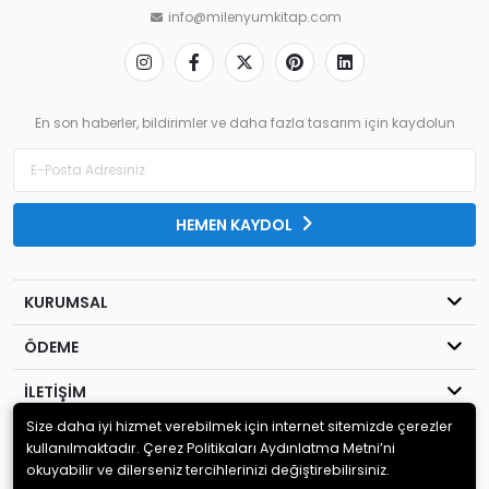
info@milenyumkitap.com
En son haberler, bildirimler ve daha fazla tasarım için kaydolun
HEMEN KAYDOL
KURUMSAL
ÖDEME
İLETİŞİM
Size daha iyi hizmet verebilmek için internet sitemizde çerezler
© 2020
MİLENYUM YAYINCILIK
. Tüm hakları saklıdır.
kullanılmaktadır. Çerez Politikaları Aydınlatma Metni’ni
okuyabilir ve dilerseniz tercihlerinizi değiştirebilirsiniz.