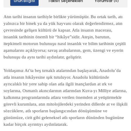
Ürün Bilgisi
Taksit Seçenekleri
Yorumlar
(0)
Atın tarihi insanın tarihiyle birlikte yürümüştür. Bu ortak tarih, atı
yalnızca bir binek ya da yük hayvanı olarak değerlendirmez, atın
çevresinde gelişen kültürü de kapsar. Atla insanın macerası,
insanlık tarihinin önemli bir “hikâye”sidir. Ateşin, barutun,
itepkimeli motorun bulunuşu nasıl insanlık ve bilim tarihinin çeşitli
aşamalarını açıklıyorsa; savaş arabalarının, gem, üzengi ve eyerin
bulunuşu da aynı tarihi aydınlatır, geliştirir.
Yoldaşımız At’ta beş tırnaklı atalarından başlayarak, Anadolu’da
atla insanın hikâyesine ışık tutuluyor. Anadolu kültüründe
ayrıcalıklı bir yere sahip olan atla ilgili inançlardan at ırk ve
soylarına, Osmanlı akıncılarının atlarından Kuva-yı Milliye atlarına,
kalkınma programlarında atlara verilen önemden at yetiştirmekle
görevli kurumlara, atın mitolojilerdeki yerinden dillerde at ve ilişkili
sözcüklere, atlı sporların başlangıcından dönüşümüne ve
günümüze, cirit gibi geleneksel atlı sporların dününden bugününe
kadar birçok ayrıntıyı aydınlatarak.