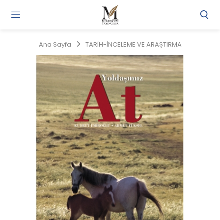
Gi
Y
/
Ana Sayfa
TARİH-İNCELEME VE ARAŞTIRMA
Ü
O