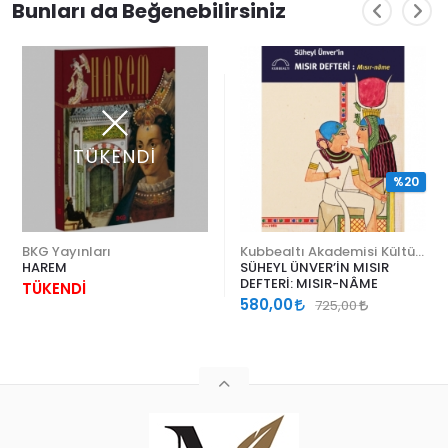
Bunları da Beğenebilirsiniz
TÜKENDİ
%20
BKG Yayınları
Kubbealtı Akademisi Kültür ve Sanat Vakfı
HAREM
SÜHEYL ÜNVER’İN MISIR
DEFTERİ: MISIR-NÂME
TÜKENDİ
580,00
725,00