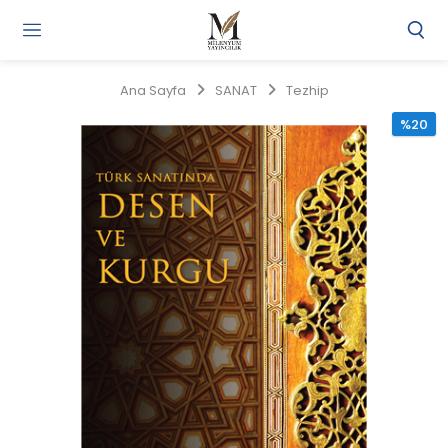
Gi
Y
/
Ana Sayfa
SANAT
Tezhip
Ü
O
%20