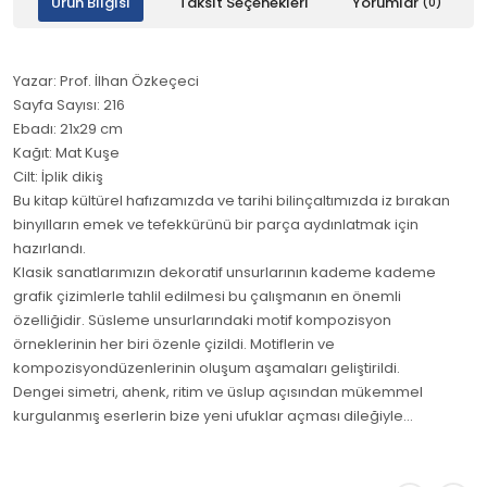
Ürün Bilgisi
Taksit Seçenekleri
Yorumlar
(0)
Yazar: Prof. İlhan Özkeçeci
Sayfa Sayısı: 216
Ebadı: 21x29 cm
Kağıt: Mat Kuşe
Cilt: İplik dikiş
Bu kitap kültürel hafızamızda ve tarihi bilinçaltımızda iz bırakan
binyılların emek ve tefekkürünü bir parça aydınlatmak için
hazırlandı.
Klasik sanatlarımızın dekoratif unsurlarının kademe kademe
grafik çizimlerle tahlil edilmesi bu çalışmanın en önemli
özelliğidir. Süsleme unsurlarındaki motif kompozisyon
örneklerinin her biri özenle çizildi. Motiflerin ve
kompozisyondüzenlerinin oluşum aşamaları geliştirildi.
Dengei simetri, ahenk, ritim ve üslup açısından mükemmel
kurgulanmış eserlerin bize yeni ufuklar açması dileğiyle...