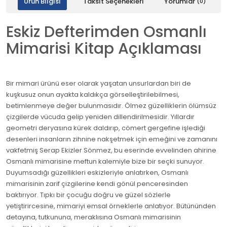
Ürün Bilgisi
Taksit Seçenekleri
Yorumlar
(0)
Eskiz Defterimden Osmanlı
Mimarisi Kitap Açıklaması
Bir mimari ürünü eser olarak yaşatan unsurlardan biri de
kuşkusuz onun ayakta kaldıkça görselleştirilebilmesi,
betimlenmeye değer bulunmasıdır. Ölmez güzelliklerin ölümsüz
çizgilerde vücuda gelip yeniden dillendirilmesidir. Yıllardır
geometri deryasına kürek daldırıp, cömert gergefine işlediği
desenleri insanların zihnine nakşetmek için emeğini ve zamanını
vakfetmiş Serap Ekizler Sönmez, bu eserinde evvelinden ahirine
Osmanlı mimarisine meftun kalemiyle bize bir seçki sunuyor.
Duyumsadığı güzellikleri eskizleriyle anlatırken, Osmanlı
mimarisinin zarif çizgilerine kendi gönül penceresinden
baktırıyor. Tıpkı bir çocuğu doğru ve güzel sözlerle
yetiştirircesine, mimariyi emsal örneklerle anlatıyor. Bütününden
detayına, tutkununa, meraklısına Osmanlı mimarisinin