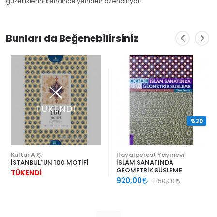
güzelliklerini kendince yeniden özendiriyor.
Bunları da Beğenebilirsiniz
TÜKENDİ
%20
Kültür A.Ş.
Hayalperest Yayınevi
İSTANBUL´UN 100 MOTİFİ
İSLAM SANATINDA
GEOMETRİK SÜSLEME
TÜKENDİ
920,00
1.150,00