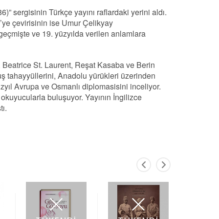
sergisinin Türkçe yayını raflardaki yerini aldı.
e’ye çevirisinin ise Umur Çelikyay
 geçmişte ve 19. yüzyılda verilen anlamlara
, Beatrice St. Laurent, Reşat Kasaba ve Berin
uş tahayyüllerini, Anadolu yürükleri üzerinden
 yüzyıl Avrupa ve Osmanlı diplomasisini inceliyor.
e okuyucularla buluşuyor. Yayının İngilizce
ı.