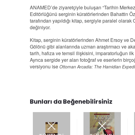
ANAMED’de ziyaretçiyle buluşan “Tarihin Merkezine
Editörlüğünü serginin küratörlerinden Bahattin Özt
tarafından yapıldığı kitap, sergiyle paralel olar
değiniyor.
Kitap, serginin küratörlerinden Ahmet Ersoy ve De
Gölönü gibi alanlarında uzman araştırmacı ve akad
tarih, hafıza ve temsil ilişkisini, imparatorluğun i
Ayrıca sergide yer alan fotoğraf ve eserlerin birç
versiyonu ise
Ottoman Arcadia: The Hamidian Expediti
Bunları da Beğenebilirsiniz