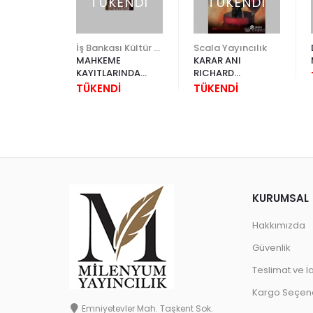
ENDİ
TÜKENDİ
TÜKENDİ
Zeytinburnu Belediyesi
İş Bankası Kültür Yayınları
Scala Yayıncılık
SEMAN
MAHKEME
KARAR ANI
RÜLFÜNUN
KAYITLARINDA
RICHARD
NLI´DA
17.YÜZYIL İSTANBUL
L.PETERSON
İ
TÜKENDİ
TÜKENDİ
İKİR
´UNDA SOSYO
EKONOMİK YAŞAM
- CİLT 8
KURUMSAL
Hakkımızda
Güvenlik
Teslimat ve İ
Kargo Seçene
Emniyetevler Mah. Taşkent Sok.