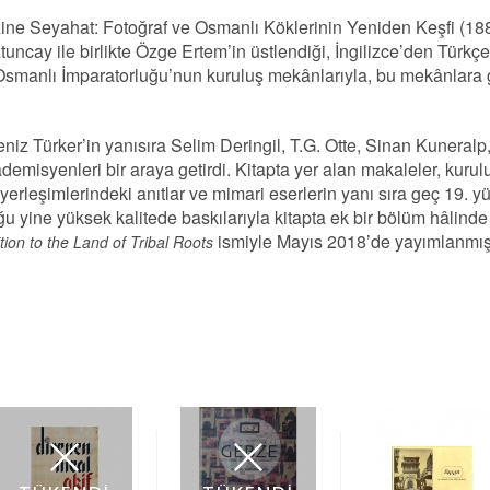
 Seyahat: Fotoğraf ve Osmanlı Köklerinin Yeniden Keşfi (1886)” 
uncay ile birlikte Özge Ertem’in üstlendiği, İngilizce’den Türkç
ak Osmanlı İmparatorluğu’nun kuruluş mekânlarıyla, bu mekânlara
niz Türker’in yanısıra Selim Deringil, T.G. Otte, Sinan Kuneralp
emisyenleri bir araya getirdi. Kitapta yer alan makaleler, kurul
lk yerleşimlerindeki anıtlar ve mimari eserlerin yanı sıra geç 19.
oğu yine yüksek kalitede baskılarıyla kitapta ek bir bölüm hâlind
ismiyle Mayıs 2018’de yayımlanmışt
on to the Land of Tribal Roots