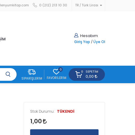
lenyumkitap.com
0 (212) 213 10 30
TR
Türk Lirası
Hesabım
ŞİM
Giriş Yap
/
Üye Ol
0
SEPETIM
0
0,00
FAVORILERIM
SIPARIŞLERIM
TÜKENDİ
Stok Durumu:
1,00