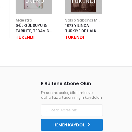
TÜKENDİ
TÜKENDİ
TÜK
Maestro
Sakıp Sabancı Müzesi
GÜL GÜL SUYU &
1873 YILINDA
SAVAŞ V
TARİHTE, TEDAVİDE
TÜRKİYE'DE HALK
PROPAG
VE GELENEKTEKİ
GİYSİLERİ
TÜKENDİ
TÜKENDİ
TÜKEND
YERİ
e
E Bültene Abone Olun
En son haberler, bildirimler ve
daha fazla tasarım için kaydolun
HEMEN KAYDOL