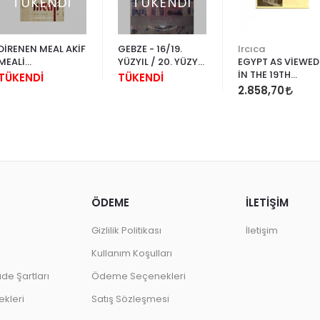
TÜKENDİ
TÜKENDİ
DİRENEN MEAL AKİF
GEBZE - 16/19.
Ircıca
MEALİ
YÜZYIL / 20. YÜZYIL
EGYPT AS VİEWED
ULUSLARARASI
SOSYO-EKONOMİK
İN THE 19TH
TÜKENDİ
TÜKENDİ
SEMPOZYUM
BİR İNCELEME (2
CENTURY
2.858,70
CİLT TAKIM)
(Yüzyılda
Görüldüğü Haliyl
Mısır)
ÖDEME
İLETİŞİM
Gizlilik Politikası
İletişim
Kullanım Koşulları
ade Şartları
Ödeme Seçenekleri
kleri
Satış Sözleşmesi