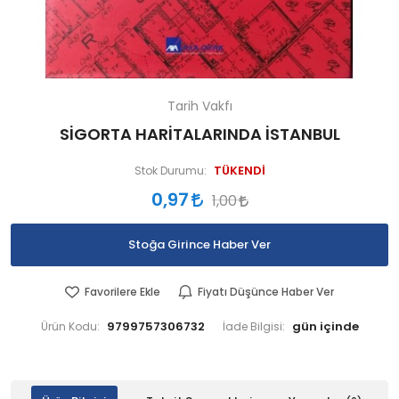
Tarih Vakfı
SİGORTA HARİTALARINDA İSTANBUL
TÜKENDİ
Stok Durumu:
0,97
1,00
Stoğa Girince Haber Ver
Favorilere Ekle
Fiyatı Düşünce Haber Ver
9799757306732
Ürün Kodu:
İade Bilgisi: