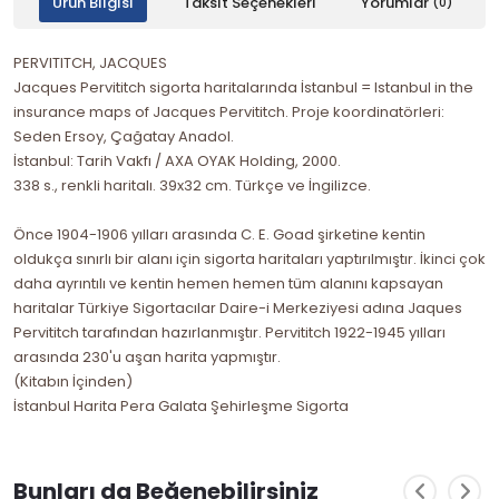
Ürün Bilgisi
Taksit Seçenekleri
Yorumlar
(0)
PERVITITCH, JACQUES
Jacques Pervititch sigorta haritalarında İstanbul = Istanbul in the
insurance maps of Jacques Pervititch. Proje koordinatörleri:
Seden Ersoy, Çağatay Anadol.
İstanbul: Tarih Vakfı / AXA OYAK Holding, 2000.
338 s., renkli haritalı. 39x32 cm. Türkçe ve İngilizce.
Önce 1904-1906 yılları arasında C. E. Goad şirketine kentin
oldukça sınırlı bir alanı için sigorta haritaları yaptırılmıştır. İkinci çok
daha ayrıntılı ve kentin hemen hemen tüm alanını kapsayan
haritalar Türkiye Sigortacılar Daire-i Merkeziyesi adına Jaques
Pervititch tarafından hazırlanmıştır. Pervititch 1922-1945 yılları
arasında 230'u aşan harita yapmıştır.
(Kitabın İçinden)
İstanbul Harita Pera Galata Şehirleşme Sigorta
Bunları da Beğenebilirsiniz