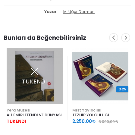
Yazar
M. Uğur Derman
Bunları da Beğenebilirsiniz
TÜKENDİ
%25
Pera Müzesi
Mist Yayıncılık
ALİ EMİRİ EFENDİ VE DÜNYASI
TEZHİP YOLCULUĞU
TÜKENDİ
2.250,00
3.000,00