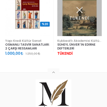
TÜKENDİ
%20
Yapı Kredi Kültür Sanat
Kubbealtı Akademisi Kültür ve Sanat Vakfı
OSMANLI TASVİR SANATLARI:
SÜHEYL ÜNVER´İN EDİRNE
2 ÇARŞI RESSAMLARI
DEFTERLERİ
1.000,00
TÜKENDİ
1.250,00