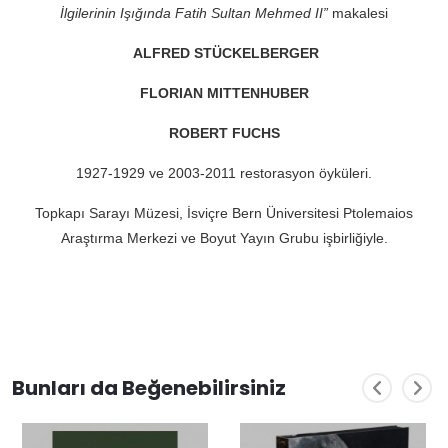
İlgilerinin Işığında Fatih Sultan Mehmed II”
makalesi
ALFRED STÜCKELBERGER
FLORIAN MITTENHUBER
ROBERT FUCHS
1927-1929 ve 2003-2011 restorasyon
ö
yk
üleri.
Topkapı Sarayı Müzesi, İsvi
ç
re Bern Ü
niversitesi Ptolemaios
Araştırma Merkezi ve Boyut Yayın Grubu işbirliğiyle.
Bunları da Beğenebilirsiniz