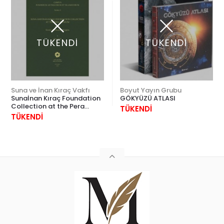
TÜKENDİ
TÜKENDİ
Suna ve İnan Kıraç Vakfı
Boyut Yayın Grubu
Sunaİnan Kıraç Foundation
GÖKYÜZÜ ATLASI
Collection at the Pera
TÜKENDİ
Museum, Part 1:
TÜKENDİ
GreekRoman Weights