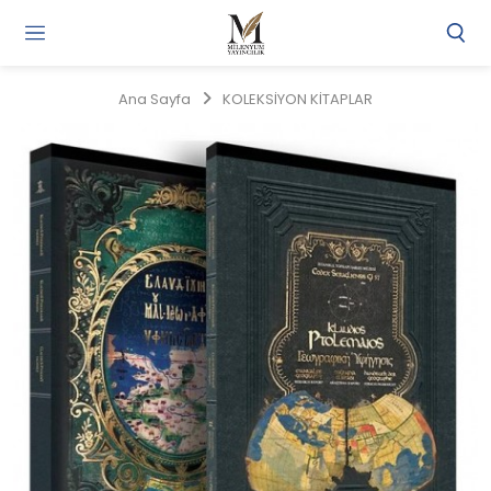
Gi
Y
/
Ana Sayfa
KOLEKSİYON KİTAPLAR
Ü
O