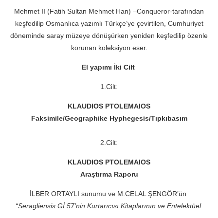
Mehmet II (Fatih Sultan Mehmet Han) –
Conqueror-
tarafından
keşfedilip Osmanlıca yazımlı Türk
ç
e’ye
ç
evirtilen, Cumhuriyet
d
ö
neminde saray müzeye d
ö
nüşürken yeniden keşfedilip
ö
zenle
korunan koleksiyon eser.
El yapımı İki Cilt
1.Cilt:
KLAUDIOS PTOLEMAIOS
Faksimile/
Geographike Hyphegesis
/Tıpkıbasım
2.Cilt:
KLAUDIOS PTOLEMAIOS
Araştırma Raporu
İLBER ORTAYLI sunumu ve M.CELAL Ş
ENG
ÖR’ün
“
Seragliensis G
İ
57
’nin Kurtarıcısı Kitaplarının ve Entelektü
el