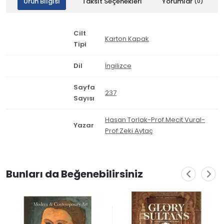
Ürün Bilgisi
Taksit Seçenekleri
Yorumlar
(0)
Cilt
Karton Kapak
Tipi
Dil
İngilizce
Sayfa
237
Sayısı
Hasan Torlak-Prof.Mecit Vural-
Yazar
Prof.Zeki Aytaç
Bunları da Beğenebilirsiniz