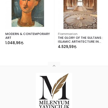
MODERN & CONTEMPORARY
Flammarion
ART
THE GLORY OF THE SULTANS :
ISLAMIC ARTHITECTURE IN
1.048,96
INDIA
4.529,59