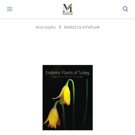
Gi
Y
/
Ana Sayfa
İNGİLİZCE KİTAPLAR
Ü
O