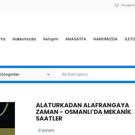
info@mi
yfa
Hakkımızda
İletişim
ANASAYFA
HAKKIMIZDA
İLETİ
ALATURKADAN ALAFRANGAYA
ZAMAN - OSMANLI'DA MEKANİK
SAATLER
0
yorum