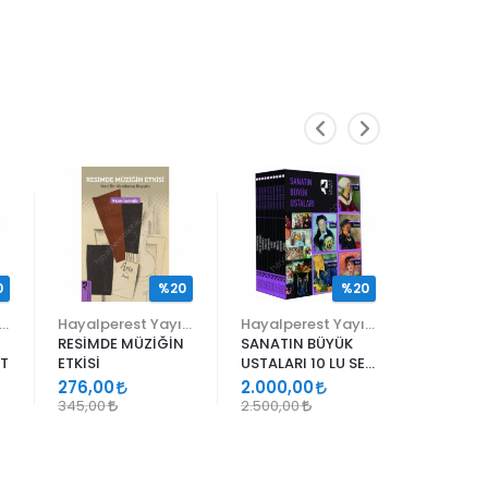
0
%20
%20
yalperest Yayınevi
Hayalperest Yayınevi
Hayalperest Yayınevi
RESİMDE MÜZİĞİN
SANATIN BÜYÜK
SANATIN
ET
ETKİSİ
USTALARI 10 LU SET
USTALARI
KUTULU
276,00
2.000,00
220,00
345,00
2.500,00
275,00