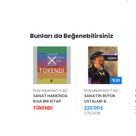
Bunları da Beğenebilirsiniz
TÜKENDİ
%20
 YÜZ -
Hayalperest Yayınevi
Hayalperest Yayınevi
SANATI
SANAT HAKKINDA
SANATIN BÜYÜK
KISA BİR KİTAP
USTALARI 8
CEZANNE
TÜKENDİ
220,00
275,00