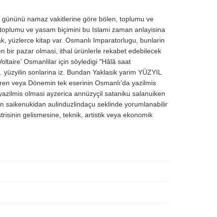
 gününü namaz vakitlerine göre bölen, toplumu ve
 toplumu ve yasam biçimini bu Islami zaman anlayisina
k, yüzlerce kitap var.
Osmanlı Imparatorlugu, bunlarin
bir pazar olmasi, ithal ürünlerle rekabet edebilecek
oltaire'
Osmanlilar için söyledigi "Hâlâ saat
 yüzyilin sonlarina iz.
Bundan Yaklasik yarim YÜZYIL
eren veya Dönemin tek eserinin Osmanlı'da yazilmis
azilmis olmasi ayzerica annüzyçil sataniku salanuiken
n saikenukidan aulinduzlindaçu seklinde yorumlanabilir
risinin gelismesine, teknik,
artistik veya ekonomik