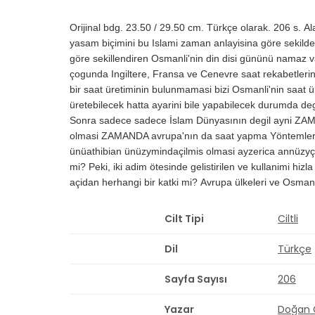
Orijinal bdg.
23.50 / 29.50 cm.
Türkçe olarak.
206 s.
Al
yasam biçimini bu Islami zaman anlayisina göre sekild
göre sekillendiren Osmanli'nin din disi gününü namaz v
çogunda Ingiltere, Fransa ve Cenevre saat rekabetlerini
bir saat üretiminin bulunmamasi bizi Osmanli'nin saat 
üretebilecek hatta ayarini bile yapabilecek durumda degi
Sonra sadece sadece İslam Dünyasının degil ayni ZAMAN
olmasi ZAMANDA avrupa'nın da saat yapma Yöntemleri Üz
ünüathibian ünüzymindaçilmis olmasi ayzerica annüzyçi
mi?
Peki, iki adim ötesinde gelistirilen ve kullanimi h
açidan herhangi bir katki mi?
Avrupa ülkeleri ve Osmanlı
Cilt Tipi
Ciltli
Dil
Türkçe
Sayfa Sayısı
206
Yazar
Doğan 