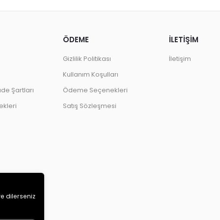
ÖDEME
İLETİŞİM
Gizlilik Politikası
İletişim
Kullanım Koşulları
ade Şartları
Ödeme Seçenekleri
kleri
Satış Sözleşmesi
ve dilerseniz