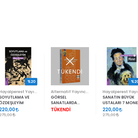
TÜKENDİ
%20
%2
Hayalperest Yayınevi
Alternatif Yayıncılık Limited
Ha
SOYUTLAMA VE
GÖRSEL
SANATIN BÜYÜK
ÖZDEŞLEYİM
SANATLARDA
USTALARI 7 MON
ANLAM VE ALGI
220,00
TÜKENDİ
220,00
275,00
275,00