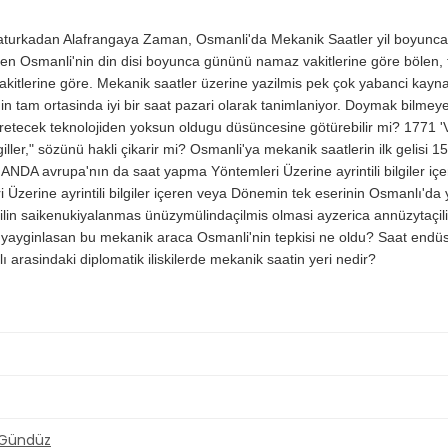
aturkadan Alafrangaya Zaman, Osmanli'da Mekanik Saatler yil boyunca
een Osmanli'nin din disi boyunca gününü namaz vakitlerine göre bölen,
akitlerine göre.
Mekanik saatler üzerine yazilmis pek çok yabanci kayna
n tam ortasinda iyi bir saat pazari olarak tanimlaniyor.
Doymak bilmeyen 
üretecek teknolojiden yoksun oldugu düsüncesine götürebilir mi?
1771 'V
ller," sözünü hakli çikarir mi?
Osmanli'ya mekanik saatlerin ilk gelisi 15.
DA avrupa'nın da saat yapma Yöntemleri Üzerine ayrintili bilgiler iç
erine ayrintili bilgiler içeren veya Dönemin tek eserinin Osmanlı'da y
lin saikenukiyalanmas ünüzymülindaçilmis olmasi ayzerica annüzytaçili
izla yayginlasan bu mekanik araca Osmanli'nin tepkisi ne oldu?
Saat endüst
 arasindaki diplomatik iliskilerde mekanik saatin yeri nedir?
Gündüz