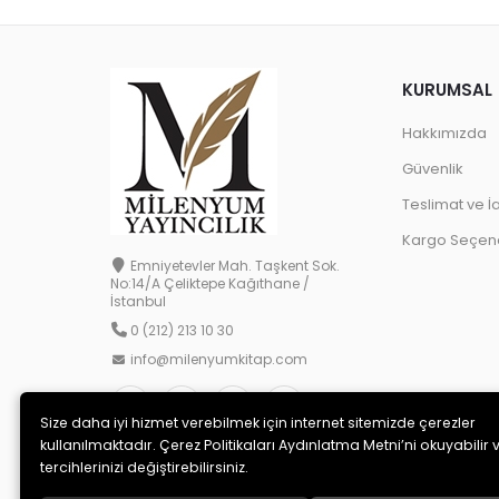
KURUMSAL
Hakkımızda
Güvenlik
Teslimat ve İ
Kargo Seçene
Emniyetevler Mah. Taşkent Sok.
No:14/A Çeliktepe Kağıthane /
İstanbul
0 (212) 213 10 30
info@milenyumkitap.com
Size daha iyi hizmet verebilmek için internet sitemizde çerezler
kullanılmaktadır. Çerez Politikaları Aydınlatma Metni’ni okuyabilir 
tercihlerinizi değiştirebilirsiniz.