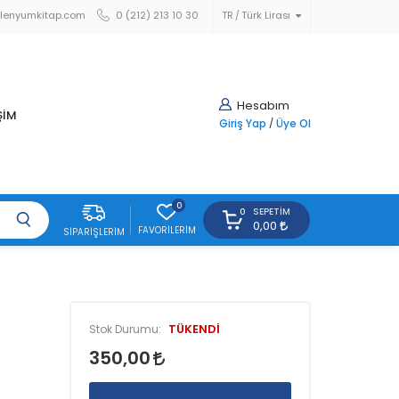
lenyumkitap.com
0 (212) 213 10 30
TR
Türk Lirası
Hesabım
ŞİM
Giriş Yap
/
Üye Ol
0
SEPETIM
0
0,00
FAVORILERIM
SIPARIŞLERIM
TÜKENDİ
Stok Durumu:
350,00