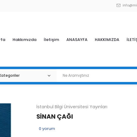
info@mi
yfa
Hakkımızda
İletişim
ANASAYFA
HAKKIMIZDA
İLETİ
İstanbul Bilgi Üniversitesi Yayınları
SİNAN ÇAĞI
0
yorum