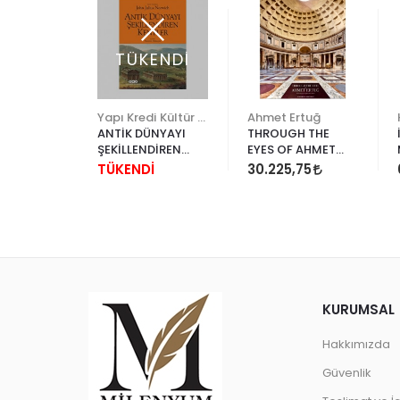
TÜKENDİ
İstanbul Fetih Cemiyeti
Yapı Kredi Kültür Sanat
Ahmet Ertuğ
 MİMARİSİ
ANTİK DÜNYAYI
THROUGH THE
)
ŞEKİLLENDİREN
EYES OF AHMET
KENTLER
ERTUĞ
TÜKENDİ
30.225,75
KURUMSAL
Hakkımızda
Güvenlik