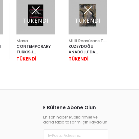
TÜKENDİ
TÜKENDİ
Masa
Milli Reasürans T.A.Ş.
Hotel (P
I
CONTEMPORARY
KUZEYDOĞU
PUBLISH
TURKISH
ANADOLU´DA
2.517,50
ARCHITECTURE
MİMARİ
TÜKENDİ
TÜKENDİ
3.146,87
2017
E Bültene Abone Olun
En son haberler, bildirimler ve
daha fazla tasarım için kaydolun