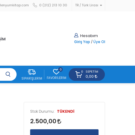
lenyumkitap.com
0 (212) 213 10 30
TR
Türk Lirası
Hesabım
ŞİM
Giriş Yap
/
Üye Ol
0
SEPETIM
0
0,00
FAVORILERIM
SIPARIŞLERIM
TÜKENDİ
Stok Durumu:
2.500,00