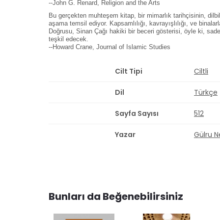
--John G. Renard, Religion and the Arts
Bu gerçekten muhteşem kitap, bir mimarlık tarihçisinin, dilbi
aşama temsil ediyor. Kapsamlılığı, kavrayışlılığı, ve binala
Doğrusu, Sinan Çağı hakiki bir beceri gösterisi, öyle ki, sad
teşkil edecek.
--Howard Crane, Journal of Islamic Studies
Cilt Tipi
Ciltli
Dil
Türkçe
Sayfa Sayısı
512
Yazar
Gülru N
Bunları da Beğenebilirsiniz