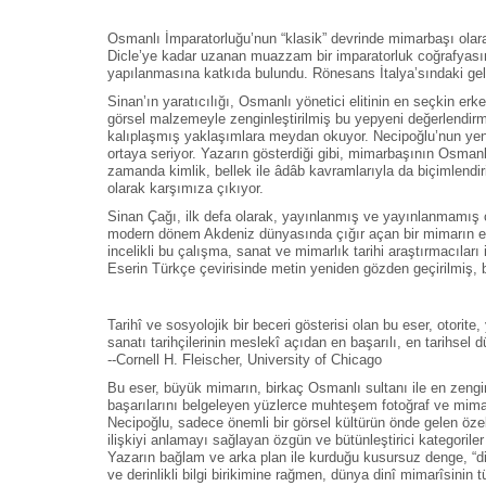
Osmanlı İmparatorluğu’nun “klasik” devrinde mimarbaşı olar
Dicle’ye kadar uzanan muazzam bir imparatorluk coğrafyasınd
yapılanmasına katkıda bulundu. Rönesans İtalya’sındaki geli
Sinan’ın yaratıcılığı, Osmanlı yönetici elitinin en seçkin erk
görsel malzemeyle zenginleştirilmiş bu yepyeni değerlendirm
kalıplaşmış yaklaşımlara meydan okuyor. Necipoğlu’nun yenil
ortaya seriyor. Yazarın gösterdiği gibi, mimarbaşının Osmanlı
zamanda kimlik, bellek ile âdâb kavramlarıyla da biçimlendir
olarak karşımıza çıkıyor.
Sinan Çağı, ilk defa olarak, yayınlanmış ve yayınlanmamış ço
modern dönem Akdeniz dünyasında çığır açan bir mimarın eser
incelikli bu çalışma, sanat ve mimarlık tarihi araştırmacıları
Eserin Türkçe çevirisinde metin yeniden gözden geçirilmiş, bu
Tarihî ve sosyolojik bir beceri gösterisi olan bu eser, oto
sanatı tarihçilerinin meslekî açıdan en başarılı, en tarihsel
--Cornell H. Fleischer, University of Chicago
Bu eser, büyük mimarın, birkaç Osmanlı sultanı ile en zengin
başarılarını belgeleyen yüzlerce muhteşem fotoğraf ve mimar
Necipoğlu, sadece önemli bir görsel kültürün önde gelen özel
ilişkiyi anlamayı sağlayan özgün ve bütünleştirici kategorile
Yazarın bağlam ve arka plan ile kurduğu kusursuz denge, “din 
ve derinlikli bilgi birikimine rağmen, dünya dinî mimarîsinin t