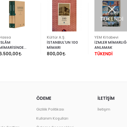
TÜKENDİ
Hassa
Kültür A.Ş.
YEM Kitabevi
İSLÂM
İSTANBUL'UN 100
İZMLER MİMARLIĞ
MİMARİSİNDE
MİMARI
ANLAMAK
HENDESÎ DESENLER
6.500,00
800,00
TÜKENDİ
ÖDEME
İLETİŞİM
Gizlilik Politikası
İletişim
Kullanım Koşulları