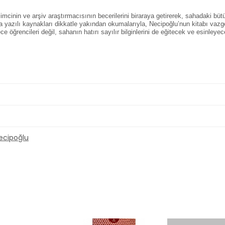
limcinin ve arşiv araştırmacısının becerilerini biraraya getirerek, sahadaki bü
rla yazılı kaynakları dikkatle yakından okumalarıyla, Necipoğlu’nun kitabı vaz
ece öğrencileri değil, sahanın hatırı sayılır bilginlerini de eğitecek ve esin
ecipoğlu