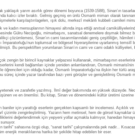
ak yaklaşık yarım asırlık görev dönemi boyunca (1539-1588), Sinan’ın tasarla
a kalıcı izler bıraktı. Gelmiş geçmiş en ünlü Osmanlı mimarı olarak tanınan
şmelerle karşılaştırılagelen, ışık dolu, merkezî mekânlı kubbeli camileri mim
ek ve kadın mensuplarının himayesi altında inşa ettiği anıtsal camikülliyelerin
esinde Gülru Necipoğlu, mimarbaşını, sanatsal denemelere doymak bilmez bir d
ikçi çözümlemesi, Sinan’ın cami tasarımlarındaki geniş çeşitliliğin, hâmileri
 İmparatorluğu’nun toplumsal ve bölgesel hiyerarşilerine uyarlanmış temsilî bi
ilmişti. Bu perspektiften yorumlanan Sinan’ın cami ve cami odaklı külliyeleri
k zengin bir birincil kaynaklar yelpazesi kullanarak, mimarbaşının eserlerinin 
lerini kendi bağlamları içinde yeniden anlamlandıran, Osmanlı mimarisînin kül
 ile öğrencileri için olduğu kadar, Osmanlı İmparatorluğu’na ilişkin her türlü a
 süreç içinde yazar tarafından bazı yeni görüşler ve genişletilmiş Osmanlı meti
rite, yetenek ve zarafetle yazılmış. İlmî değer bakımında en yüksek düzeyde. 
 düşünen ve en önemlisi. Bu kitap, Sinan ve dönemindeki kültür üretimi üzerine 
 baniler için yarattığı eserlerin gerçekten kapsamlı bir incelemesi. Açıklık 
î çizimle zenginleştirilmiş. Yazarın hem metinsel, hem de görsel kaynaklar ü
liklerini değerlendirmek için yepyeni yollar açmakla kalmıyor, hanedan himaye
r sunuyor.
tarihi” sahasına özgü olup, “sanat tarihi” çalışmalarında pek nadir... Kısacas
üm enerjik meraklılarına harika bir şekilde hitap edebilen bir eser.