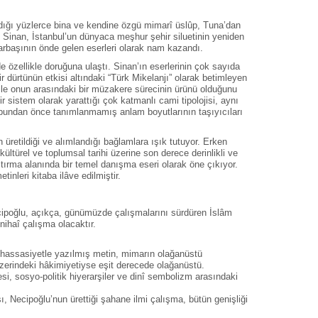
dığı yüzlerce bina ve kendine özgü mimarî üslûp, Tuna’dan
 Sinan, İstanbul’un dünyaca meşhur şehir siluetinin yeniden
arbaşının önde gelen eserleri olarak nam kazandı.
de özellikle doruğuna ulaştı. Sinan’ın eserlerinin çok sayıda
ürtünün etkisi altındaki “Türk Mikelanjı” olarak betimleyen
 ile onun arasındaki bir müzakere sürecinin ürünü olduğunu
r sistem olarak yarattığı çok katmanlı cami tipolojisi, aynı
, bundan önce tanımlanmamış anlam boyutlarının taşıyıcıları
üretildiği ve alımlandığı bağlamlara ışık tutuyor. Erken
türel ve toplumsal tarihi üzerine son derece derinlikli ve
raştırma alanında bir temel danışma eseri olarak öne çıkıyor.
nleri kitaba ilâve edilmiştir.
Necipoğlu, açıkça, günümüzde çalışmalarını sürdüren İslâm
nihaî çalışma olacaktır.
ve hassasiyetle yazılmış metin, mimarın olağanüstü
zerindeki hâkimiyetiyse eşit derecede olağanüstü.
si, sosyo-politik hiyerarşiler ve dinî sembolizm arasındaki
ı, Necipoğlu’nun ürettiği şahane ilmi çalışma, bütün genişliği