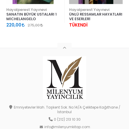
Hayalperest Yayınevi
Hayalperest Yayınevi
SANATIN BÜYÜK USTALARI 1
ÜNLÜ RESSAMLAR HAYATLARI
MİCHELANGELO
VE ESERLERİ
220,00
TÜKENDİ
275,00
Emniyetevler Mah. Taşkent Sok. No:14/A Çeliktepe Kağıthane /
İstanbul
0 (212) 213 10 30
info@milenyumkitap.com