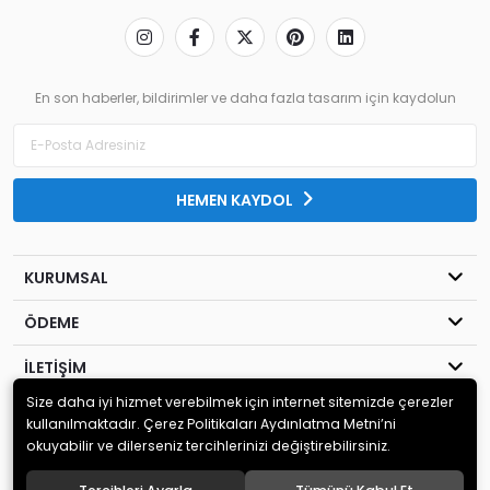
En son haberler, bildirimler ve daha fazla tasarım için kaydolun
HEMEN KAYDOL
KURUMSAL
ÖDEME
İLETİŞİM
Size daha iyi hizmet verebilmek için internet sitemizde çerezler
© 2020
MİLENYUM YAYINCILIK
. Tüm hakları saklıdır.
kullanılmaktadır. Çerez Politikaları Aydınlatma Metni’ni
okuyabilir ve dilerseniz tercihlerinizi değiştirebilirsiniz.