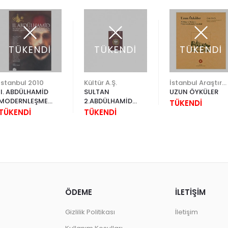
TÜKENDİ
TÜKENDİ
TÜKENDİ
İstanbul 2010
Kültür A.Ş.
İstanbul Araştırmaları Enstitüsü
II. ABDÜLHAMİD
SULTAN
UZUN ÖYKÜLER
MODERNLEŞME
2.ABDÜLHAMİD
TÜKENDİ
SÜRECİNDE
ARŞİVİ İSTANBUL
TÜKENDİ
TÜKENDİ
İSTANBUL
ÖDEME
İLETİŞİM
Gizlilik Politikası
İletişim