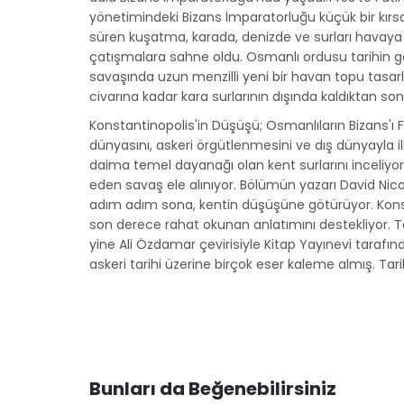
yönetimindeki Bizans İmparatorluğu küçük bir kırsal
süren kuşatma, karada, denizde ve surları havaya u
çatışmalara sahne oldu. Osmanlı ordusu tarihin gö
savaşında uzun menzilli yeni bir havan topu tasar
civarına kadar kara surlarının dışında kaldıktan son
Konstantinopolis'in Düşüşü; Osmanlıların Bizans'ı F
dünyasını, askeri örgütlenmesini ve dış dünyayla i
daima temel dayanağı olan kent surlarını inceliyo
eden savaş ele alınıyor. Bölümün yazarı David Nicolle
adım adım sona, kentin düşüşüne götürüyor. Konstan
son derece rahat okunan anlatımını destekliyor. Ta
yine Ali Özdamar çevirisiyle Kitap Yayınevi tarafın
askeri tarihi üzerine birçok eser kaleme almış. Tar
Bunları da Beğenebilirsiniz