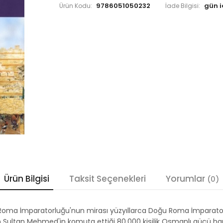
9786051050232
Ürün Kodu:
İade Bilgisi:
Ürün Bilgisi
Taksit Seçenekleri
Yorumlar
(0)
ma İmparatorluğu'nun mirası yüzyıllarca Doğu Roma İmparatorluğ
h Sultan Mehmed'in komuta ettiği 80.000 kişilik Osmanlı gücü ha