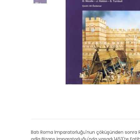
Batı Roma İmparatorluğu'nun çöküşünden sonra Ro
adla Bizans İmparatorluğu'nda yaşadı.1453'te Fati