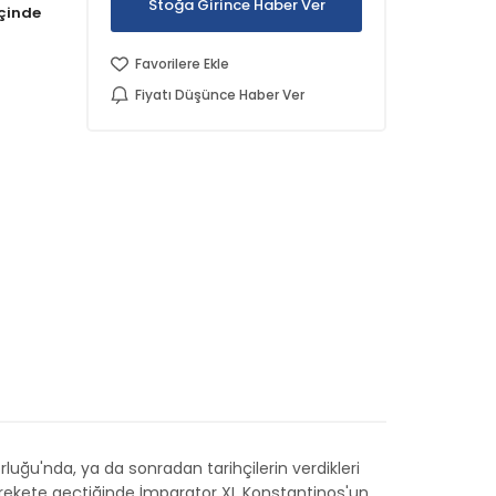
Stoğa Girince Haber Ver
Favorilere Ekle
Fiyatı Düşünce Haber Ver
u'nda, ya da sonradan tarihçilerin verdikleri
rekete geçtiğinde İmparator XI. Konstantinos'un