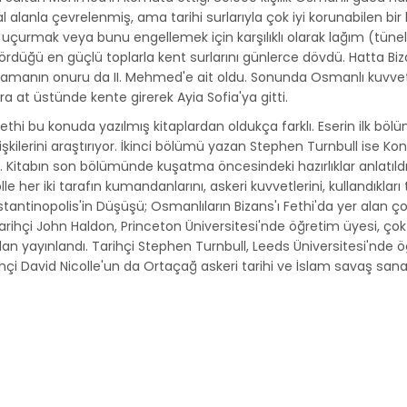
 alanla çevrelenmiş, ama tarihi surlarıyla çok iyi korunabilen bir 
çurmak veya bunu engellemek için karşılıklı olarak lağım (tünel)
rdüğü en güçlü toplarla kent surlarını günlerce dövdü. Hatta Biz
lamanın onuru da II. Mehmed'e ait oldu. Sonunda Osmanlı kuvvetle
ra at üstünde kente girerek Ayia Sofia'ya gitti.
ethi bu konuda yazılmış kitaplardan oldukça farklı. Eserin ilk bölü
lişkilerini araştırıyor. İkinci bölümü yazan Stephen Turnbull ise 
r. Kitabın son bölümünde kuşatma öncesindeki hazırlıklar anlatıl
 her iki tarafın kumandanlarını, askeri kuvvetlerini, kullandıkları t
tinopolis'in Düşüşü; Osmanlıların Bizans'ı Fethi'da yer alan çok 
rihçi John Haldon, Princeton Üniversitesi'nde öğretim üyesi, çok 
dan yayınlandı. Tarihçi Stephen Turnbull, Leeds Üniversitesi'nde ö
ihçi David Nicolle'un da Ortaçağ askeri tarihi ve İslam savaş sanat