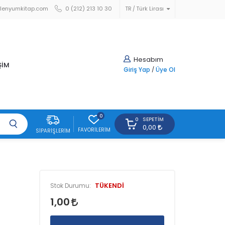
lenyumkitap.com
0 (212) 213 10 30
TR
Türk Lirası
Hesabım
ŞİM
Giriş Yap
/
Üye Ol
0
SEPETIM
0
0,00
FAVORILERIM
SIPARIŞLERIM
TÜKENDİ
Stok Durumu:
1,00