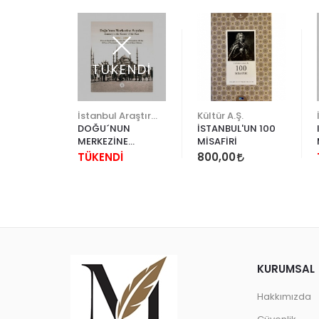
TÜKENDİ
esi
İstanbul Araştırmaları Enstitüsü
Kültür A.Ş.
L'DAN
DOĞU´NUN
İSTANBUL'UN 100
 1800-
MERKEZİNE
MİSAFİRİ
SEYAHAT 1850 -
0
TÜKENDİ
800,00
1950
KURUMSAL
Hakkımızda