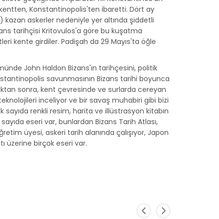
kentten, Konstantinopolis'ten ibaretti. Dört ay
 kazan askerler nedeniyle yer altında şiddetli
ans tarihçisi Kritovulos'a göre bu kuşatma
ri kente girdiler. Padişah da 29 Mayıs'ta öğle
münde John Haldon Bizans'ın tarihçesini, politik
Konstantinopolis savunmasının Bizans tarihi boyunca
dıktan sonra, kent çevresinde ve surlarda cereyan
eknolojileri inceliyor ve bir savaş muhabiri gibi bizi
sayıda renkli resim, harita ve illüstrasyon kitabın
sayıda eseri var, bunlardan Bizans Tarih Atlası,
ğretim üyesi, askeri tarih alanında çalışıyor, Japon
ı üzerine birçok eseri var.