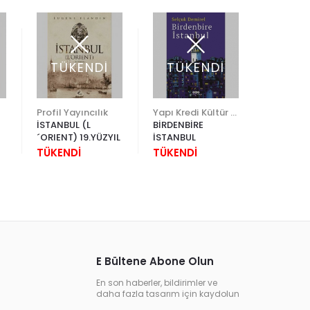
TÜKENDİ
TÜKENDİ
Profil Yayıncılık
Yapı Kredi Kültür Sanat
İSTANBUL (L
BİRDENBİRE
İSTANBU
´ORIENT) 19.YÜZYIL
İSTANBUL
SİMGE T
TÜKENDİ
TÜKENDİ
1.500,0
E Bültene Abone Olun
En son haberler, bildirimler ve
daha fazla tasarım için kaydolun